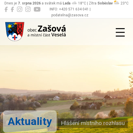
Dnes je
7. srpna 2026
a svátek má
Lada
18°C | Zítra
Soběslav
23°C
INFO: +420 571 634 041 |
podatelna@zasova.cz
Zašová
Aktuality
Hlášení místního rozhlasu