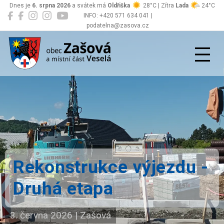
Dnes je
6. srpna 2026
a svátek má
Oldřiška
28°C | Zítra
Lada
24°C
INFO: +420 571 634 041 |
podatelna@zasova.cz
Zašová
Rekonstrukce výjezdu -
Druhá etapa
3. června 2026
|
Zašová