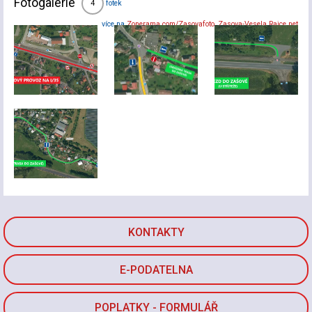
Fotogalerie
fotek
4
více na
Zonerama.com/Zasovafoto
,
Zasova-Vesela.Rajce.net
KONTAKTY
E-PODATELNA
POPLATKY - FORMULÁŘ