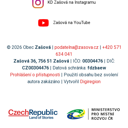
KD Zašová na Instagramu
Zašová na YouTube
© 2026 Obec
Zašová
|
podatelna@zasova.cz
|
+420 571
634 041
Zašová 36, 756 51 Zašová
| IČO:
00304476
| DIČ:
CZ00304476
| Datová schránka:
fdzbaew
Prohlášení o přístupnosti
| Použití obsahu bez svolení
autora zakázáno | Vytvořil
Digiregion