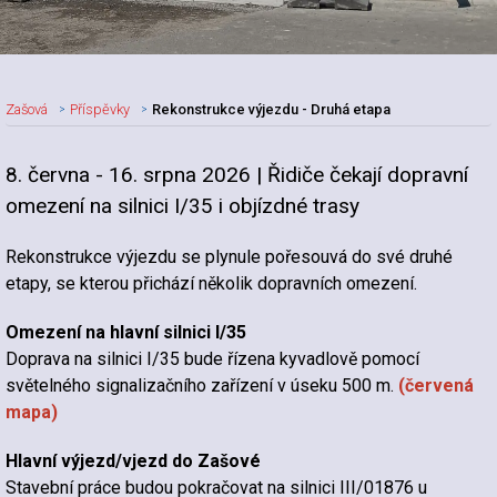
Zašová
Příspěvky
Rekonstrukce výjezdu - Druhá etapa
8. června - 16. srpna 2026 | Řidiče čekají dopravní
Nadpis článku
omezení na silnici I/35 i objízdné trasy
Rekonstrukce výjezdu se plynule pořesouvá do své druhé
etapy, se kterou přichází několik dopravních omezení.
Omezení na hlavní silnici I/35
Doprava na silnici I/35 bude řízena kyvadlově pomocí
světelného signalizačního zařízení v úseku 500 m.
(červená
mapa)
Hlavní výjezd/vjezd do Zašové
Stavební práce budou pokračovat na silnici III/01876 u