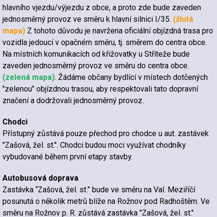
hlavního vjezdu/výjezdu z obce, a proto zde bude zaveden
jednosměrný provoz ve směru k hlavní silnici I/35.
(žlutá
mapa)
Z tohoto důvodu je navržena oficiální objízdná trasa pro
vozidla jedoucí v opačném směru, tj. směrem do centra obce.
Na místních komunikacích od křižovatky u Stříteže bude
zaveden jednosměrný provoz ve směru do centra obce.
(zelená mapa)
. Žádáme občany bydlící v místech dotčených
"zelenou" objízdnou trasou, aby respektovali tato dopravní
značení a dodržovali jednosměrný provoz.
Chodci
Přístupný zůstává pouze přechod pro chodce u aut. zastávek
"Zašová, žel. st.". Chodci budou moci využívat chodníky
vybudované během první etapy stavby.
Autobusová doprava
Zastávka “Zašová, žel. st.” bude ve směru na Val. Meziříčí
posunutá o několik metrů blíže na Rožnov pod Radhoštěm. Ve
směru na Rožnov p. R. zůstává zastávka "Zašová, žel. st."