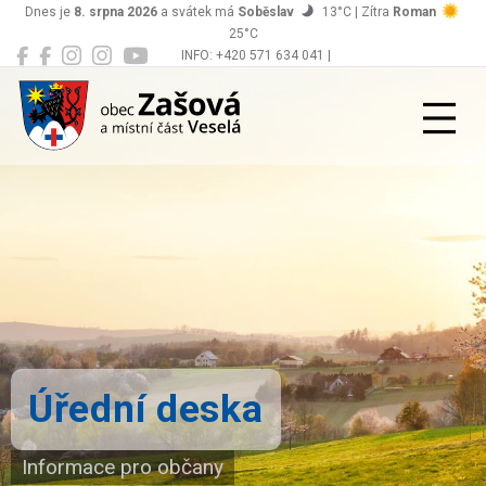
Dnes je
8. srpna 2026
a svátek má
Soběslav
13°C | Zítra
Roman
25°C
INFO: +420 571 634 041 |
Zašová
podatelna@zasova.cz
Úřední deska
Informace pro občany