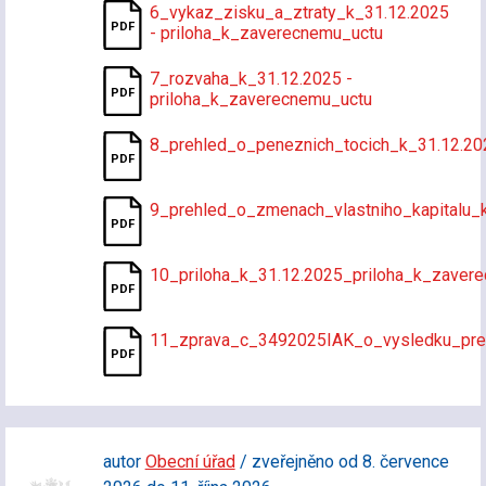
6_vykaz_zisku_a_ztraty_k_31.12.2025
- priloha_k_zaverecnemu_uctu
7_rozvaha_k_31.12.2025 -
priloha_k_zaverecnemu_uctu
8_prehled_o_peneznich_tocich_k_31.12.20
9_prehled_o_zmenach_vlastniho_kapitalu_
10_priloha_k_31.12.2025_priloha_k_zaver
11_zprava_c_3492025IAK_o_vysledku_pr
autor
Obecní úřad
/ zveřejněno od 8. července