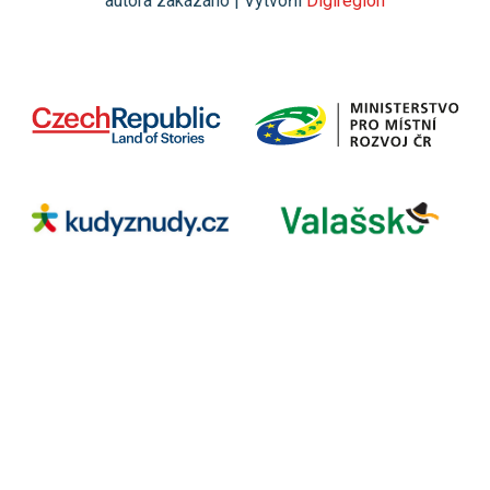
autora zakázáno | Vytvořil
Digiregion