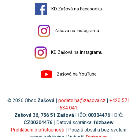
KD Zašová na Facebooku
Zašová na Instagramu
KD Zašová na Instagramu
Zašová na YouTube
© 2026 Obec
Zašová
|
podatelna@zasova.cz
|
+420 571
634 041
Zašová 36, 756 51 Zašová
| IČO:
00304476
| DIČ:
CZ00304476
| Datová schránka:
fdzbaew
Prohlášení o přístupnosti
| Použití obsahu bez svolení