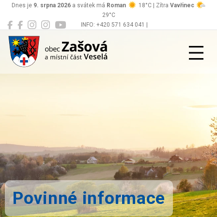
Dnes je
9. srpna 2026
a svátek má
Roman
18°C | Zítra
Vavřinec
29°C
INFO: +420 571 634 041 |
Zašová
podatelna@zasova.cz
Povinné informace