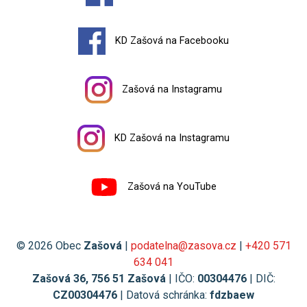
KD Zašová na Facebooku
Zašová na Instagramu
KD Zašová na Instagramu
Zašová na YouTube
© 2026 Obec
Zašová
|
podatelna@zasova.cz
|
+420 571
634 041
Zašová 36, 756 51 Zašová
| IČO:
00304476
| DIČ:
CZ00304476
| Datová schránka:
fdzbaew