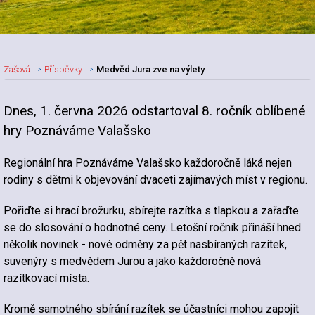
Zašová
Příspěvky
Medvěd Jura zve na výlety
Dnes, 1. června 2026 odstartoval 8. ročník oblíbené
Nadpis článku
hry Poznáváme Valašsko
Regionální hra Poznáváme Valašsko každoročně láká nejen
rodiny s dětmi k objevování dvaceti zajímavých míst v regionu.
Pořiďte si hrací brožurku, sbírejte razítka s tlapkou a zařaďte
se do slosování o hodnotné ceny. Letošní ročník přináší hned
několik novinek - nové odměny za pět nasbíraných razítek,
suvenýry s medvědem Jurou a jako každoročně nová
razítkovací místa.
Kromě samotného sbírání razítek se účastníci mohou zapojit