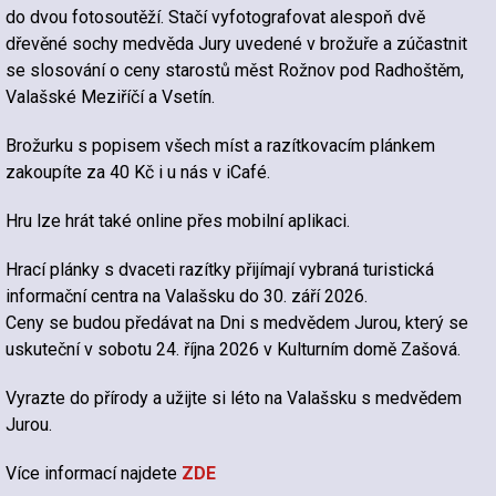
do dvou fotosoutěží. Stačí vyfotografovat alespoň dvě
dřevěné sochy medvěda Jury uvedené v brožuře a zúčastnit
se slosování o ceny starostů měst Rožnov pod Radhoštěm,
Valašské Meziříčí a Vsetín.
Brožurku s popisem všech míst a razítkovacím plánkem
zakoupíte za 40 Kč i u nás v iCafé.
Hru lze hrát také online přes mobilní aplikaci.
Hrací plánky s dvaceti razítky přijímají vybraná turistická
informační centra na Valašsku do 30. září 2026.
Ceny se budou předávat na Dni s medvědem Jurou, který se
uskuteční v sobotu 24. října 2026 v Kulturním domě Zašová.
Vyrazte do přírody a užijte si léto na Valašsku s medvědem
Jurou.
Více informací najdete
ZDE