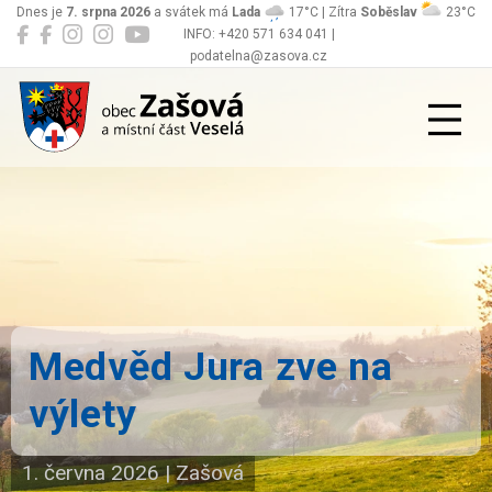
Dnes je
7. srpna 2026
a svátek má
Lada
17°C | Zítra
Soběslav
23°C
INFO: +420 571 634 041 |
podatelna@zasova.cz
Zašová
Medvěd Jura zve na
výlety
1. června 2026
|
Zašová