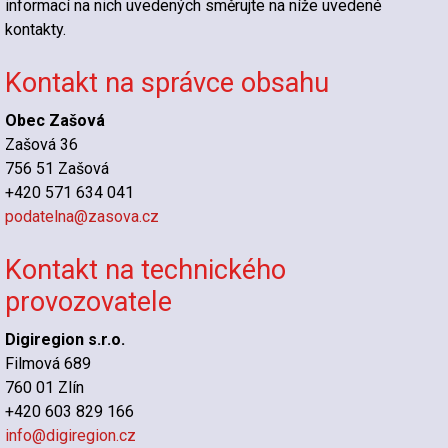
informací na nich uvedených směrujte na níže uvedené
kontakty.
Kontakt na správce obsahu
Obec Zašová
Zašová 36
756 51 Zašová
+420 571 634 041
podatelna@zasova.cz
Kontakt na technického
provozovatele
Digiregion s.r.o.
Filmová 689
760 01 Zlín
+420 603 829 166
info@digiregion.cz