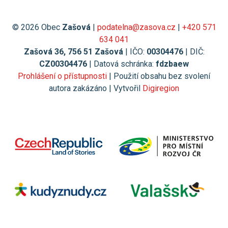
© 2026 Obec
Zašová
|
podatelna@zasova.cz
|
+420 571
634 041
Zašová 36, 756 51 Zašová
| IČO:
00304476
| DIČ:
CZ00304476
| Datová schránka:
fdzbaew
Prohlášení o přístupnosti
| Použití obsahu bez svolení
autora zakázáno | Vytvořil
Digiregion