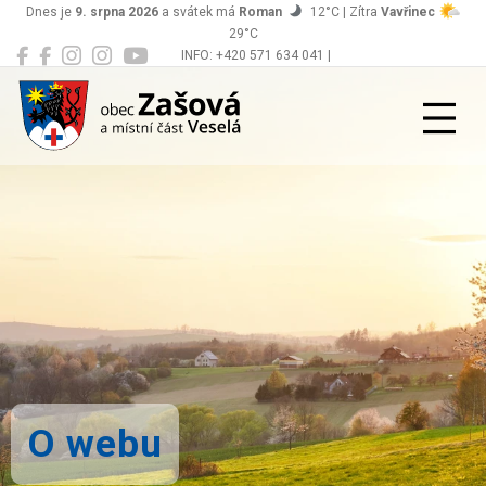
Dnes je
9. srpna 2026
a svátek má
Roman
12°C | Zítra
Vavřinec
29°C
INFO: +420 571 634 041 |
Zašová
podatelna@zasova.cz
O webu