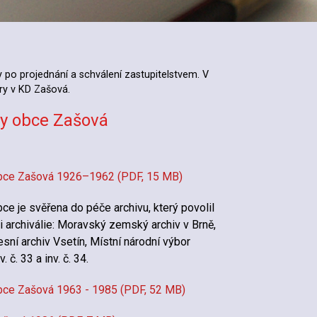
po projednání a schválení zastupitelstvem. V
ury v KD Zašová.
ky obce Zašová
obce Zašová 1926–1962 (PDF, 15 MB)
ce je svěřena do péče archivu, který povolil
i archiválie: Moravský zemský archiv v Brně,
esní archiv Vsetín, Místní národní výbor
. č. 33 a inv. č. 34.
bce Zašová 1963 - 1985 (PDF, 52 MB)