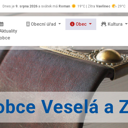
z
Dnes je
9. srpna 2026
a svátek má
Roman
19°C | Zítra
Vavřinec
29°C
Obecní úřad
Obec
Kultura
Aktuality
obce
obce Veselá a 