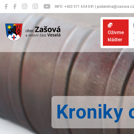
INFO: +420 571 634 041 | podatelna@zasova.c
Zašová
Oživme
klášter
Kroniky 