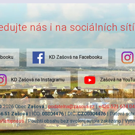
edujte nás i na sociálních sít
ebooku
KD Zašová na Facebooku
KD Zašová na Instagramu
Zašová na YouT
© 2026 Obec
Zašová
|
podatelna@zasova.cz
|
+420 571 634 04
56 51 Zašová
| IČO:
00304476
| DIČ:
CZ00304476
| Datová schr
přístupnosti
| Použití obsahu bez svolení autora zakázáno | Vytv