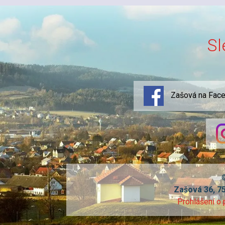
Sl
Zašová na Fac
Zašová 36, 7
Prohlášení o 