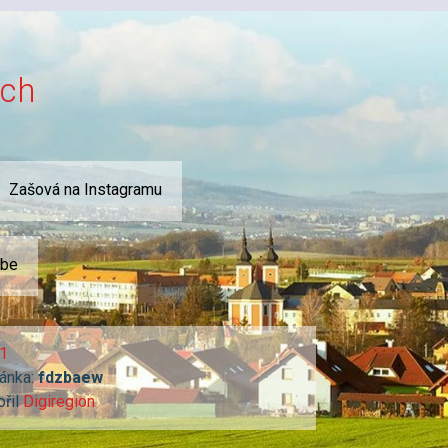
ích
Zašová na Instagramu
ube
1
ánka:
fdzbaew
ořil
Digiregion