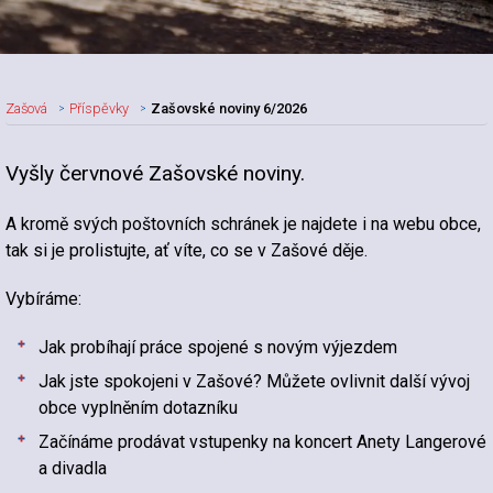
Zašová
Příspěvky
Zašovské noviny 6/2026
Vyšly červnové Zašovské noviny.
Nadpis článku
A kromě svých poštovních schránek je najdete i na webu obce,
tak si je prolistujte, ať víte, co se v Zašové děje.
Vybíráme:
Jak probíhají práce spojené s novým výjezdem
Jak jste spokojeni v Zašové? Můžete ovlivnit další vývoj
obce vyplněním dotazníku
Začínáme prodávat vstupenky na koncert Anety Langerové
a divadla