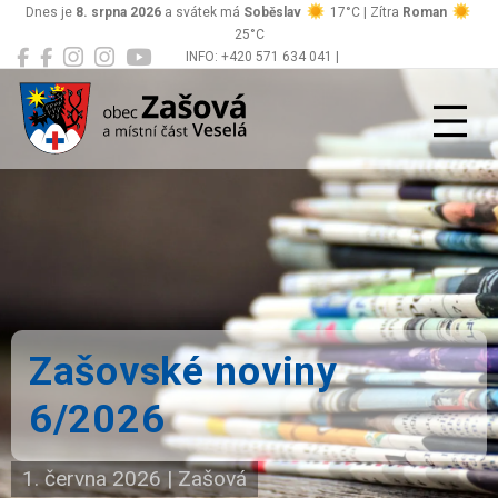
Dnes je
8. srpna 2026
a svátek má
Soběslav
17°C | Zítra
Roman
25°C
INFO: +420 571 634 041 |
Zašová
podatelna@zasova.cz
Zašovské noviny
6/2026
1. června 2026
|
Zašová