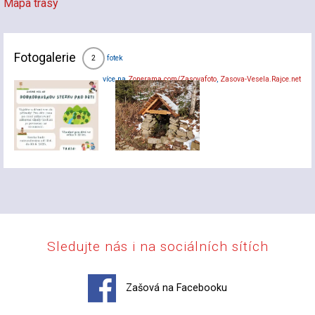
Mapa trasy
Fotogalerie
fotek
2
více na
Zonerama.com/Zasovafoto
,
Zasova-Vesela.Rajce.net
Sledujte nás i na sociálních sítích
Zašová na Facebooku