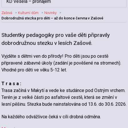
KD Veselá – pronájem
Zašová
Kulturní dům
Novinky
Dobrodružná stezka pro děti – až do konce června v Zašové
Studentky pedagogiky pro vaše děti připravily
Nadpis článku
dobrodružnou stezku v lesích Zašové.
Vyjděte s dětmi ven do přírody! Pro děti jsou po cestě
připravené zábavné úkoly (zadání je pověšené na stromech).
Vhodné pro děti ve věku 5-12 let.
T r a s a :
Trasa začíná v Makytí a vede ke studánce pod Ostrým vrchem.
Terén je z velké části po asfaltové cestě, která se změní v
lesní pěšinu. Stezka bude nainstalována od 13.6. do 30.6. 2026.
Na každého odvážlivce čeká v cíli drobná odměna.