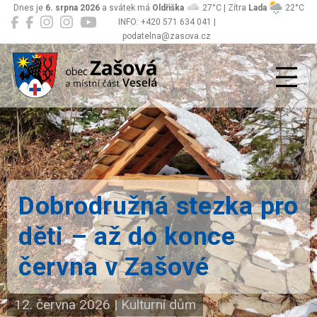
Dnes je
6. srpna 2026
a svátek má
Oldřiška
27°C | Zítra
Lada
22°C
INFO: +420 571 634 041 |
podatelna@zasova.cz
Zašová
Dobrodružná stezka pro
děti – až do konce
června v Zašové
12. června 2026
|
Kulturní dům