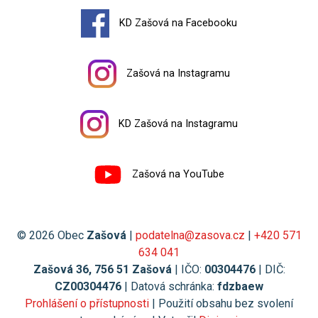
KD Zašová na Facebooku
Zašová na Instagramu
KD Zašová na Instagramu
Zašová na YouTube
© 2026 Obec
Zašová
|
podatelna@zasova.cz
|
+420 571
634 041
Zašová 36, 756 51 Zašová
| IČO:
00304476
| DIČ:
CZ00304476
| Datová schránka:
fdzbaew
Prohlášení o přístupnosti
| Použití obsahu bez svolení