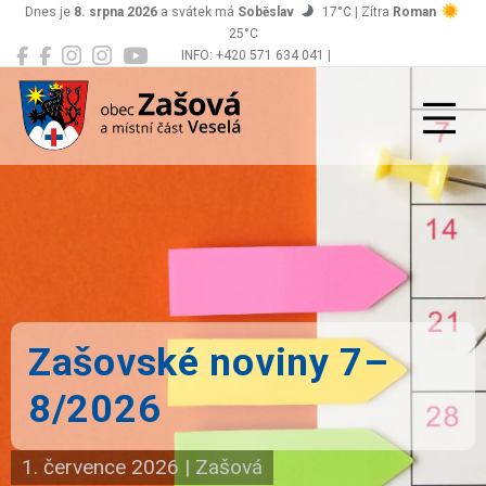
Dnes je
8. srpna 2026
a svátek má
Soběslav
17°C | Zítra
Roman
25°C
INFO: +420 571 634 041 |
Zašová
podatelna@zasova.cz
Zašovské noviny 7–
8/2026
1. července 2026
|
Zašová