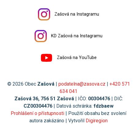
Zašová na Instagramu
KD Zašová na Instagramu
Zašová na YouTube
© 2026 Obec
Zašová
|
podatelna@zasova.cz
|
+420 571
634 041
Zašová 36, 756 51 Zašová
| IČO:
00304476
| DIČ:
CZ00304476
| Datová schránka:
fdzbaew
Prohlášení o přístupnosti
| Použití obsahu bez svolení
autora zakázáno | Vytvořil
Digiregion