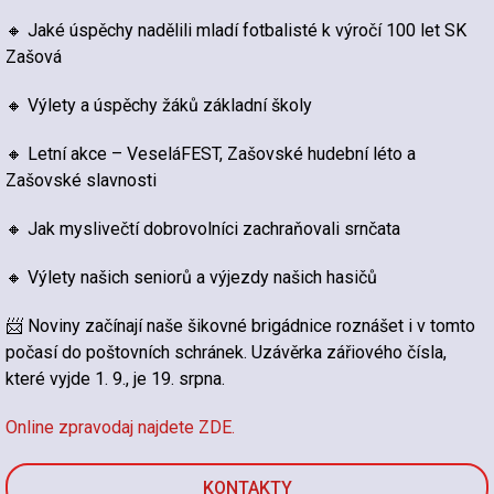
🔸 Jaké úspěchy nadělili mladí fotbalisté k výročí 100 let SK
Zašová
🔸 Výlety a úspěchy žáků základní školy
🔸 Letní akce – VeseláFEST, Zašovské hudební léto a
Zašovské slavnosti
🔸 Jak myslivečtí dobrovolníci zachraňovali srnčata
🔸 Výlety našich seniorů a výjezdy našich hasičů
📨 Noviny začínají naše šikovné brigádnice roznášet i v tomto
počasí do poštovních schránek. Uzávěrka zářiového čísla,
které vyjde 1. 9., je 19. srpna.
Online zpravodaj najdete ZDE.
KONTAKTY