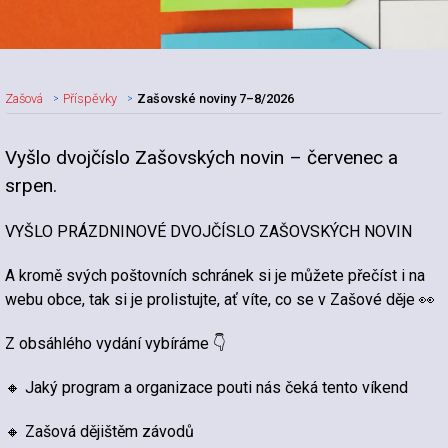
Zašová
Příspěvky
Zašovské noviny 7–8/2026
Vyšlo dvojčíslo Zašovských novin – červenec a
Nadpis článku
srpen.
VYŠLO PRÁZDNINOVÉ DVOJČÍSLO ZAŠOVSKÝCH NOVIN
A kromě svých poštovních schránek si je můžete přečíst i na
webu obce, tak si je prolistujte, ať víte, co se v Zašové děje 👀
Z obsáhlého vydání vybíráme 👇
🔸 Jaký program a organizace pouti nás čeká tento víkend
🔸 Zašová dějištěm závodů