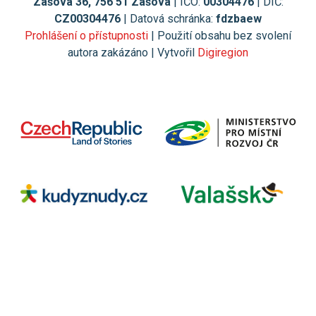
Zašová 36, 756 51 Zašová
| IČO:
00304476
| DIČ:
CZ00304476
| Datová schránka:
fdzbaew
Prohlášení o přístupnosti
| Použití obsahu bez svolení
autora zakázáno | Vytvořil
Digiregion