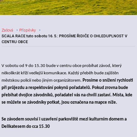
Zašová
Příspěvky
SCALA RACE tuto sobotu 16. 5.: PROSÍME ŘIDIČE O OHLEDUPLNOST V
CENTRU OBCE
Nadpis článku
V sobotu od 9 do 15.30
bude v centru obce probíhat závod, který
několikrát kříží vedlejší komunikace. Každý přeběh bude zajištěn
městskou policií nebo jiným organizátorem.
Prosíme o snížení rychlosti
při průjezdu a respektování pokynů pořadatelů. Pokud zrovna bude
přebíhat dvojice závodníků, pořadatel vás na chvíli zastaví. Místa, kde
se můžete se závodníky potkat, jsou označena na mapce níže.
Se závodem souvisí i uzavření parkoviště mezi kulturním domem a
Delikatesem do cca 15.30