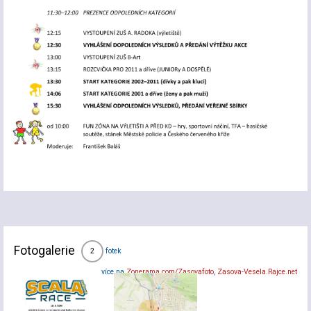
Fotogalerie
fotek
2
více na
Zonerama.com/Zasovafoto
,
Zasova-Vesela.Rajce.net