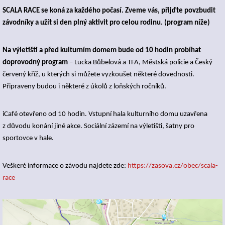
SCALA RACE se koná za každého počasí. Zveme vás, přijďte povzbudit
závodníky a užít si den plný aktivit pro celou rodinu. (program níže)
Na výletišti a před kulturním domem bude od 10 hodin probíhat
doprovodný program
– Lucka Bůbelová a TFA, Městská policie a Český
červený kříž, u kterých si můžete vyzkoušet některé dovednosti.
Připraveny budou i některé z úkolů z loňských ročníků.
iCafé otevřeno od 10 hodin. Vstupní hala kulturního domu uzavřena
z důvodu konání jiné akce. Sociální zázemí na výletišti, šatny pro
sportovce v hale.
Veškeré informace o závodu najdete zde:
https://zasova.cz/obec/scala-
race