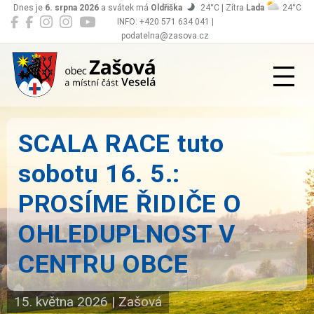
Dnes je
6. srpna 2026
a svátek má
Oldřiška
24°C | Zítra
Lada
24°C
INFO: +420 571 634 041 |
podatelna@zasova.cz
Zašová
SCALA RACE tuto
sobotu 16. 5.:
PROSÍME ŘIDIČE O
OHLEDUPLNOST V
CENTRU OBCE
15. května 2026
|
Zašová