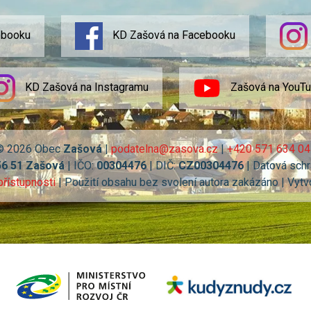
ebooku
KD Zašová na Facebooku
KD Zašová na Instagramu
Zašová na YouT
© 2026 Obec
Zašová
|
podatelna@zasova.cz
|
+420 571 634 04
56 51 Zašová
| IČO:
00304476
| DIČ:
CZ00304476
| Datová schr
přístupnosti
| Použití obsahu bez svolení autora zakázáno | Vytv