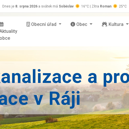
z
Dnes je
8. srpna 2026
a svátek má
Soběslav
16°C | Zítra
Roman
25°C
Obecní úřad
Obec
Kultura
Aktuality
obce
analizace a pr
ce v Ráji