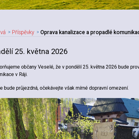
vá
Příspěvky
Oprava kanalizace a propadlé komunikac
adpis článku
dělí 25. května 2026
rňujeme občany Veselé, že v pondělí 25. května 2026 bude prov
ikace v Ráji.
ce bude průjezdná, očekávejte však mírné dopravní omezení.