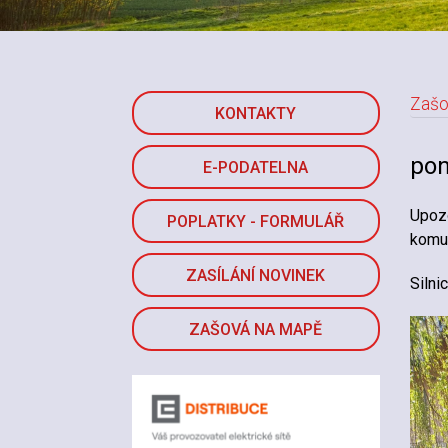
Zašo
KONTAKTY
N
pon
E-PODATELNA
Upozo
POPLATKY - FORMULÁŘ
komun
ZASÍLÁNÍ NOVINEK
Silni
ZAŠOVÁ NA MAPĚ