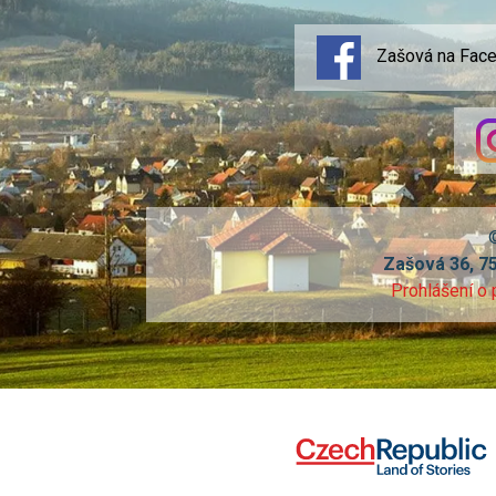
Zašová na Fac
Zašová 36, 7
Prohlášení o 