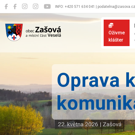
INFO: +420 571 634 041 | podatelna@zasova.c
Zašová
Oživme
klášter
Oprava k
komunika
22. května 2026
|
Zašová