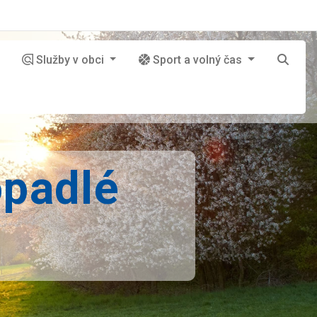
Služby v obci
Sport a volný čas
opadlé