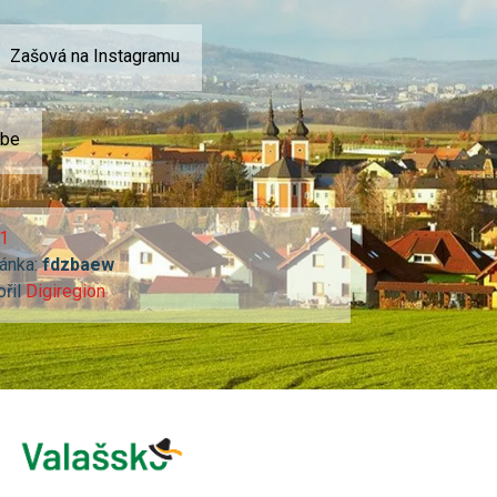
Zašová na Instagramu
ube
1
ánka:
fdzbaew
ořil
Digiregion