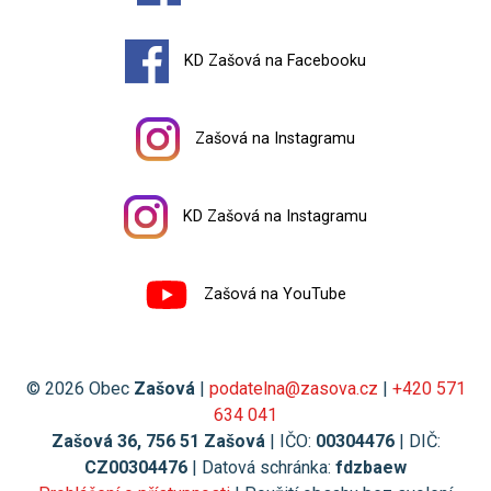
KD Zašová na Facebooku
Zašová na Instagramu
KD Zašová na Instagramu
Zašová na YouTube
© 2026 Obec
Zašová
|
podatelna@zasova.cz
|
+420 571
634 041
Zašová 36, 756 51 Zašová
| IČO:
00304476
| DIČ:
CZ00304476
| Datová schránka:
fdzbaew