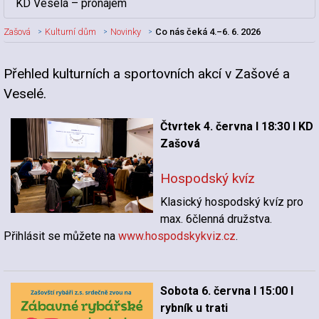
KD Veselá – pronájem
Zašová
Kulturní dům
Novinky
Co nás čeká 4.–6. 6. 2026
Přehled kulturních a sportovních akcí v Zašové a
Nadpis článku
Veselé.
Čtvrtek 4. června I 18:30 I KD
Zašová
Hospodský kvíz
Klasický hospodský kvíz pro
max. 6členná družstva.
Přihlásit se můžete na
www.hospodskykviz.cz
.
Sobota 6. června I 15:00 I
rybník u trati