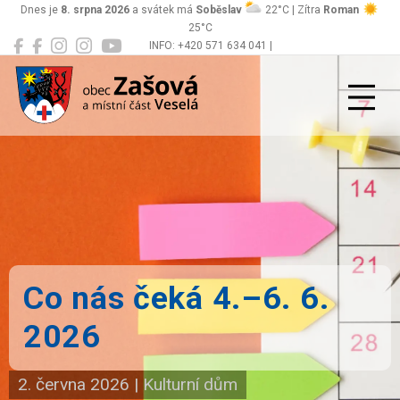
Dnes je
8. srpna 2026
a svátek má
Soběslav
22°C | Zítra
Roman
25°C
INFO: +420 571 634 041 |
Zašová
podatelna@zasova.cz
Co nás čeká 4.–6. 6.
2026
2. června 2026
|
Kulturní dům