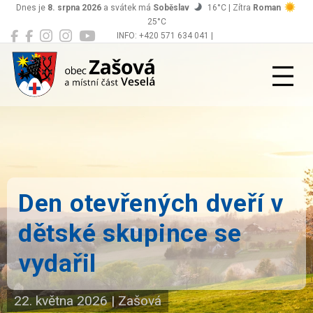
Dnes je
8. srpna 2026
a svátek má
Soběslav
16°C | Zítra
Roman
25°C
INFO: +420 571 634 041 |
Zašová
podatelna@zasova.cz
Den otevřených dveří v
dětské skupince se
vydařil
22. května 2026
|
Zašová