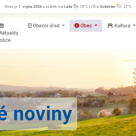
z
Dnes je
7. srpna 2026
a svátek má
Lada
18°C | Zítra
Soběslav
22°C
Obecní úřad
Obec
Kultura
Aktuality
obce
é noviny