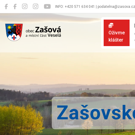
INFO: +420 571 634 041 | podatelna@zasova.c
Zašová
Oživme
klášter
Zašovsk