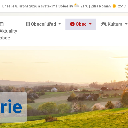
z
Dnes je
8. srpna 2026
a svátek má
Soběslav
21°C | Zítra
Roman
25°C
Obecní úřad
Obec
Kultura
Aktuality
obce
rie