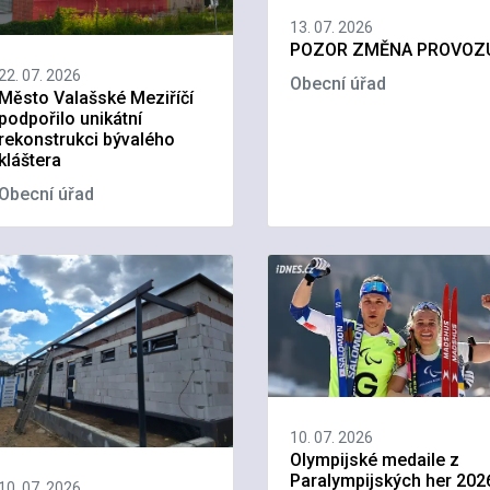
13. 07. 2026
POZOR ZMĚNA PROVOZ
22. 07. 2026
Obecní úřad
Město Valašské Meziříčí
podpořilo unikátní
rekonstrukci bývalého
kláštera
Obecní úřad
10. 07. 2026
Olympijské medaile z
Paralympijských her 202
10. 07. 2026