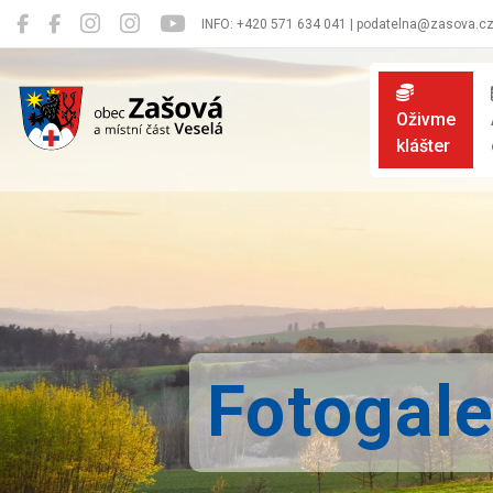
INFO: +420 571 634 041 | podatelna@zasova.c
Zašová
Oživme
klášter
Fotogale