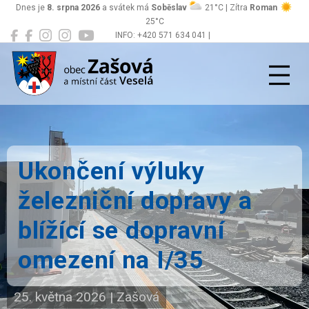
Dnes je
8. srpna 2026
a svátek má
Soběslav
21°C | Zítra
Roman
25°C
INFO: +420 571 634 041 |
Zašová
podatelna@zasova.cz
Ukončení výluky
železniční dopravy a
blížící se dopravní
omezení na I/35
25. května 2026
|
Zašová