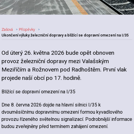
Zašová
Příspěvky
Ukončení výluky železniční dopravy a blížící se dopravní omezení na I/35
Od úterý 26. května 2026 bude opět obnoven
Nadpis článku
provoz železniční dopravy mezi Valašským
Meziříčím a Rožnovem pod Radhoštěm. První vlak
projede naší obcí po 17. hodině.
Blížící se dopravní omezení na I/35
Dne 8. června 2026 dojde na hlavní silnici I/35 k
dvouměsíčnímu dopravnímu omezení formou kyvadlového
provozu řízeného světelnou signalizací. Podrobnější informace
budou zveřejněny před termínem zahájení omezení.