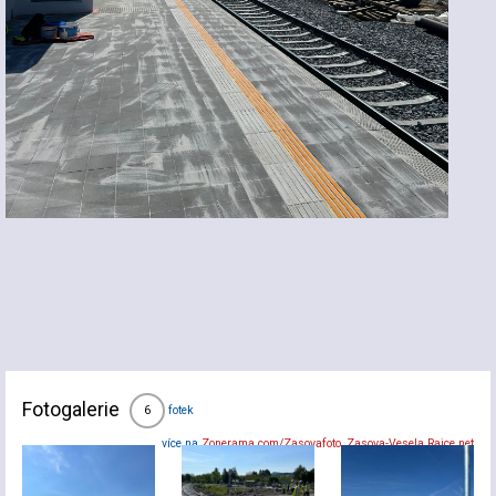
Fotogalerie
fotek
6
více na
Zonerama.com/Zasovafoto
,
Zasova-Vesela.Rajce.net