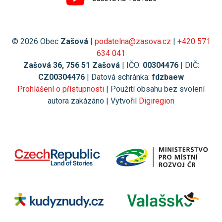
© 2026 Obec
Zašová
|
podatelna@zasova.cz
|
+420 571
634 041
Zašová 36, 756 51 Zašová
| IČO:
00304476
| DIČ:
CZ00304476
| Datová schránka:
fdzbaew
Prohlášení o přístupnosti
| Použití obsahu bez svolení
autora zakázáno | Vytvořil
Digiregion