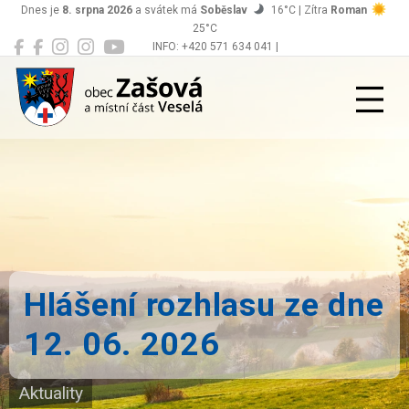
Dnes je
8. srpna 2026
a svátek má
Soběslav
16°C | Zítra
Roman
25°C
INFO: +420 571 634 041 |
Zašová
podatelna@zasova.cz
Hlášení rozhlasu ze dne
12. 06. 2026
Aktuality