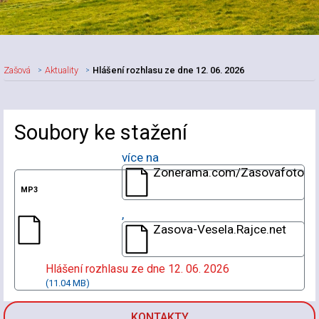
Zašová
Aktuality
Hlášení rozhlasu ze dne 12. 06. 2026
Nadpis článku
Soubory ke stažení
více na
Zonerama.com/Zasovafoto
,
Zasova-Vesela.Rajce.net
Hlášení rozhlasu ze dne 12. 06. 2026
(11.04 MB)
KONTAKTY