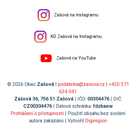
Zašová na Instagramu
KD Zašová na Instagramu
Zašová na YouTube
© 2026 Obec
Zašová
|
podatelna@zasova.cz
|
+420 571
634 041
Zašová 36, 756 51 Zašová
| IČO:
00304476
| DIČ:
CZ00304476
| Datová schránka:
fdzbaew
Prohlášení o přístupnosti
| Použití obsahu bez svolení
autora zakázáno | Vytvořil
Digiregion