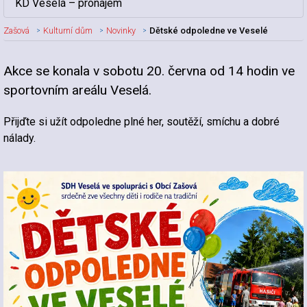
KD Veselá – pronájem
Zašová
Kulturní dům
Novinky
Dětské odpoledne ve Veselé
Akce se konala v sobotu 20. června od 14 hodin ve
Nadpis článku
sportovním areálu Veselá.
Přijďte si užít odpoledne plné her, soutěží, smíchu a dobré
nálady.