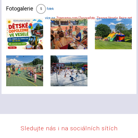
Fotogalerie
fotek
5
více na
Zonerama.com/Zasovafoto
,
Zasova-Vesela.Rajce.net
Sledujte nás i na sociálních sítích