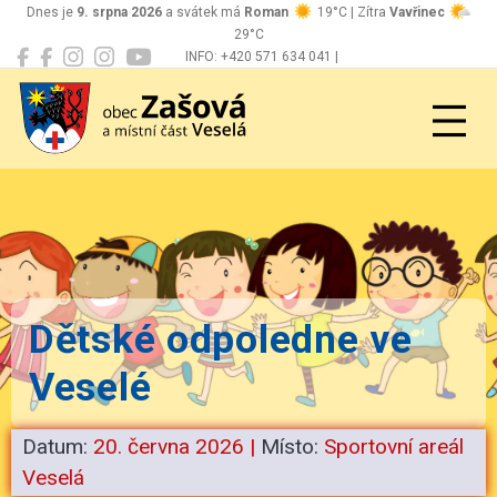
Dnes je
9. srpna 2026
a svátek má
Roman
19°C | Zítra
Vavřinec
29°C
INFO: +420 571 634 041 |
Zašová
podatelna@zasova.cz
Dětské odpoledne ve
Veselé
Datum:
20. června 2026
|
Místo:
Sportovní areál
Veselá