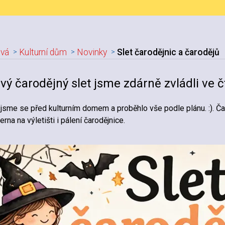
vá
Kulturní dům
Novinky
Slet čarodějnic a čarodějů
adpis článku
vý čarodějný slet jsme zdárně zvládli ve č
 jsme se před kulturním domem a proběhlo vše podle plánu. :). Č
erna na výletišti i pálení čarodějnice.