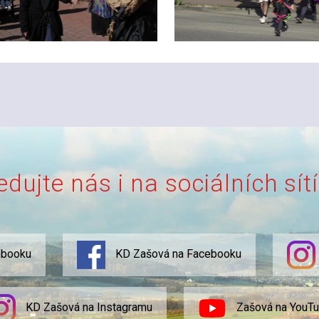
edujte nás i na sociálních sít
ebooku
KD Zašová na Facebooku
KD Zašová na Instagramu
Zašová na YouT