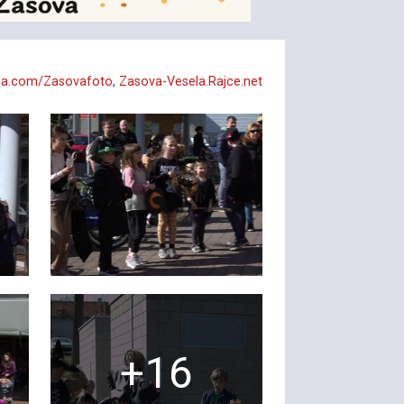
a.com/Zasovafoto
,
Zasova-Vesela.Rajce.net
+16