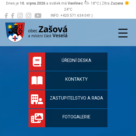
Dnes je
10. srpna 2026
a svátek má
Vavřinec
18°C | Zítra
Zuzana
24°C
INFO: +420 571 634 041 |
Zašová
podatelna@zasova.cz
Oficiální stránky 
ÚŘEDNÍ DESKA
KONTAKTY
ZASTUPITELSTVO A RADA
FOTOGALERIE