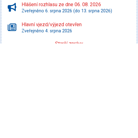
Hlášení rozhlasu ze dne 06. 08. 2026
Zveřejněno 6. srpna 2026 (do 13. srpna 2026)
Hlavní vjezd/výjezd otevřen
Zveřejněno 4. srpna 2026
Starší zprávy
Kultura
Promítej i ty! - Zurawski proti státu Texas
Datum konání: 10. srpna 2026
Speciální filmový a seriálový kvíz
Datum konání: 13. srpna 2026
Rybářský výlet
Datum konání: 15. srpna 2026