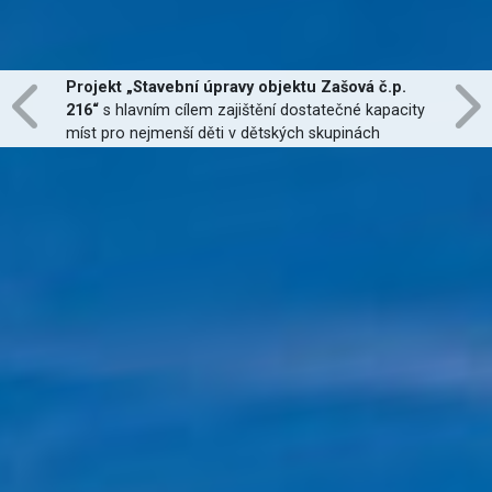
Projekt „Stavební úpravy objektu Zašová č.p.
216“
s hlavním cílem zajištění dostatečné kapacity
míst pro nejmenší děti v dětských skupinách
zřízených dle zákona č. 247/2014 Sb., zajištění
jejich finanční dostupnosti a zvýšení kvality
poskytovaných služeb
je financován Evropskou
unií.