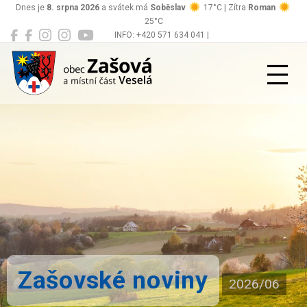
Dnes je
8. srpna 2026
a svátek má
Soběslav
17°C | Zítra
Roman
25°C
INFO: +420 571 634 041 |
Zašová
podatelna@zasova.cz
Zašovské noviny
2026/06