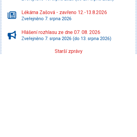
Lékárna Zašová - zavřeno 12.-13.8.2026
Zveřejněno 7. srpna 2026
Hlášení rozhlasu ze dne 07. 08. 2026
Zveřejněno 7. srpna 2026 (do 13. srpna 2026)
Starší zprávy
Kultura
Promítej i ty! - Zurawski proti státu Texas
Datum konání: 10. srpna 2026
Speciální filmový a seriálový kvíz
Datum konání: 13. srpna 2026
Rybářský výlet