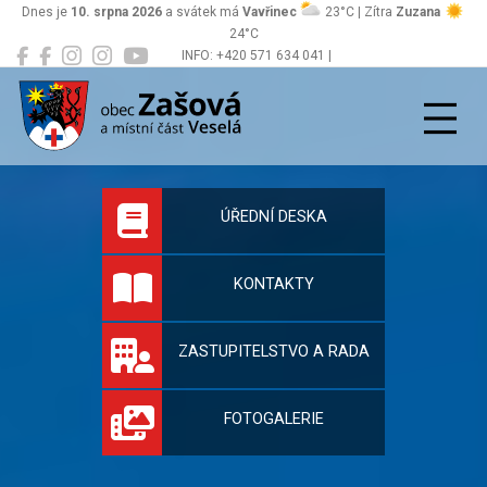
Dnes je
10. srpna 2026
a svátek má
Vavřinec
23°C | Zítra
Zuzana
24°C
INFO: +420 571 634 041 |
Zašová
podatelna@zasova.cz
Oficiální stránky 
ÚŘEDNÍ DESKA
KONTAKTY
ZASTUPITELSTVO A RADA
FOTOGALERIE