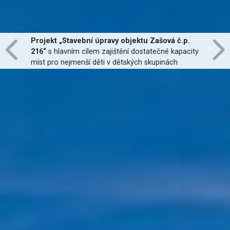
Projekt „Stavební úpravy objektu Zašová č.p.
216“
s hlavním cílem zajištění dostatečné kapacity
míst pro nejmenší děti v dětských skupinách
zřízených dle zákona č. 247/2014 Sb., zajištění
jejich finanční dostupnosti a zvýšení kvality
poskytovaných služeb
je financován Evropskou
unií.