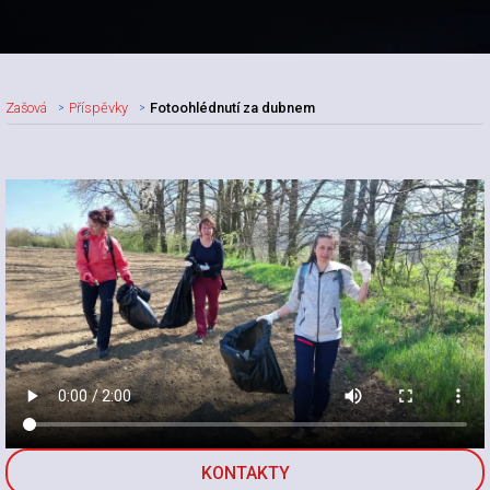
Zašová
Příspěvky
Fotoohlédnutí za dubnem
Nadpis článku
KONTAKTY