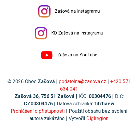
Zašová na Instagramu
KD Zašová na Instagramu
Zašová na YouTube
© 2026 Obec
Zašová
|
podatelna@zasova.cz
|
+420 571
634 041
Zašová 36, 756 51 Zašová
| IČO:
00304476
| DIČ:
CZ00304476
| Datová schránka:
fdzbaew
Prohlášení o přístupnosti
| Použití obsahu bez svolení
autora zakázáno | Vytvořil
Digiregion