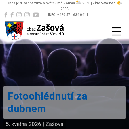
Dnes je
9. srpna 2026
a svátek má
Roman
26°C | Zítra
Vavřinec
29°C
INFO: +420 571 634 041 |
Zašová
podatelna@zasova.cz
Fotoohlédnutí za
dubnem
5. května 2026
|
Zašová