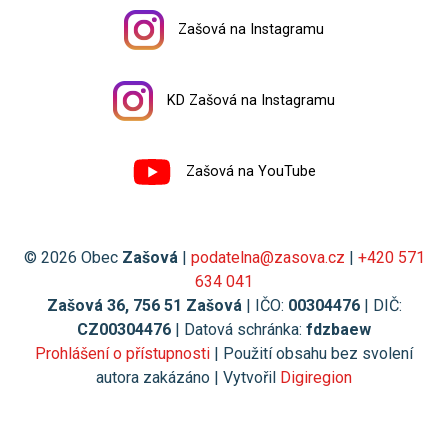
Zašová na Instagramu
KD Zašová na Instagramu
Zašová na YouTube
© 2026 Obec
Zašová
|
podatelna@zasova.cz
|
+420 571
634 041
Zašová 36, 756 51 Zašová
| IČO:
00304476
| DIČ:
CZ00304476
| Datová schránka:
fdzbaew
Prohlášení o přístupnosti
| Použití obsahu bez svolení
autora zakázáno | Vytvořil
Digiregion