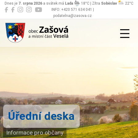
Dnes je
7. srpna 2026
a svátek má
Lada
18°C | Zítra
Soběslav
22°C
INFO: +420 571 634 041 |
podatelna@zasova.cz
Zašová
Úřední deska
Informace pro občany