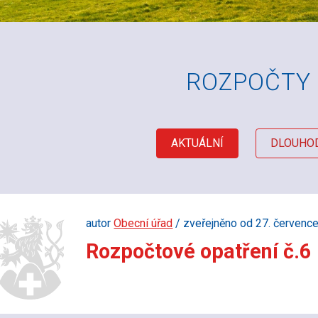
ROZPOČTY
AKTUÁLNÍ
DLOUHO
autor
Obecní úřad
/ zveřejněno od 27. červenc
Rozpočtové opatření č.6