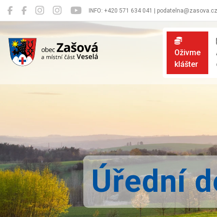
INFO: +420 571 634 041 | podatelna@zasova.c
Zašová
Oživme
klášter
Úřední 