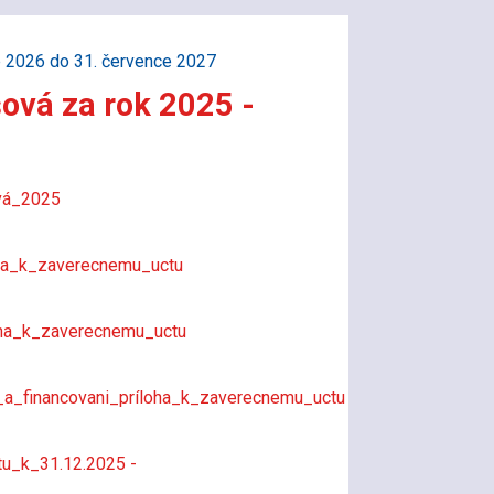
e 2026 do 31. července 2027
ová za rok 2025 -
vá_2025
oha_k_zaverecnemu_uctu
oha_k_zaverecnemu_uctu
_a_financovani_príloha_k_zaverecnemu_uctu
u_k_31.12.2025 -