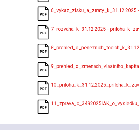
6_vykaz_zisku_a_ztraty_k_31.12.2025 
7_rozvaha_k_31.12.2025 - priloha_k_z
8_prehled_o_peneznich_tocich_k_31.1
9_prehled_o_zmenach_vlastniho_kapita
10_priloha_k_31.12.2025_priloha_k_za
11_zprava_c_3492025IAK_o_vysledku