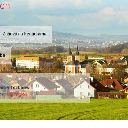
ích
Zašová na Instagramu
ube
1
ánka:
fdzbaew
ořil
Digiregion