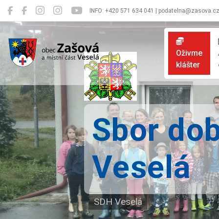
INFO: +420 571 634 041 | podatelna@zasova.c
Zašová
Oživme
klášter
Sbor dob
Veselá
SDH Veselá