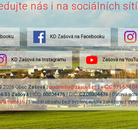
edujte nás i na sociálních sít
ebooku
KD Zašová na Facebooku
KD Zašová na Instagramu
Zašová na YouT
© 2026 Obec
Zašová
|
podatelna@zasova.cz
|
+420 571 634 04
56 51 Zašová
| IČO:
00304476
| DIČ:
CZ00304476
| Datová schr
přístupnosti
| Použití obsahu bez svolení autora zakázáno | Vytv