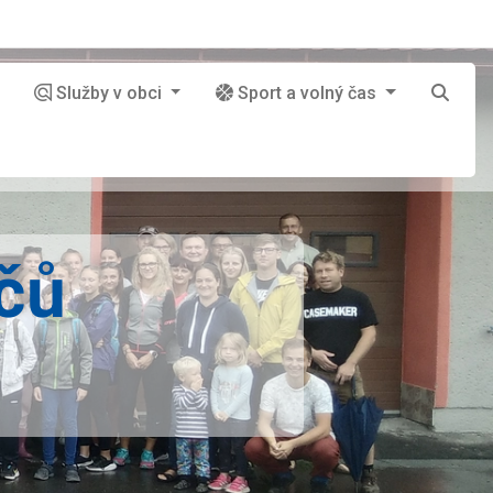
Služby v obci
Sport a volný čas
čů