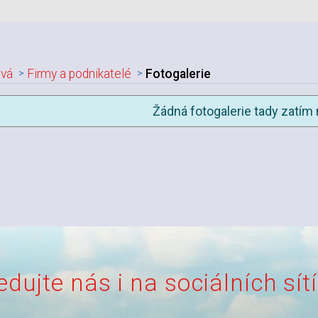
vá
Firmy a podnikatelé
Fotogalerie
Žádná fotogalerie tady zatím 
edujte nás i na sociálních sít