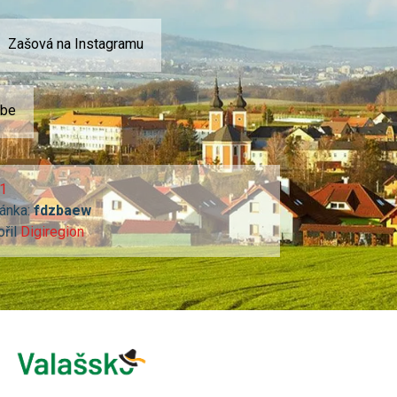
Zašová na Instagramu
ube
1
ánka:
fdzbaew
ořil
Digiregion