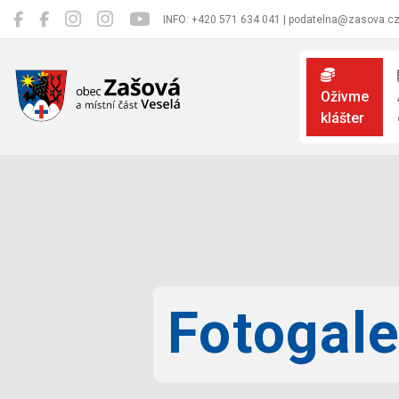
INFO: +420 571 634 041 | podatelna@zasova.c
Zašová
Oživme
klášter
Fotogale