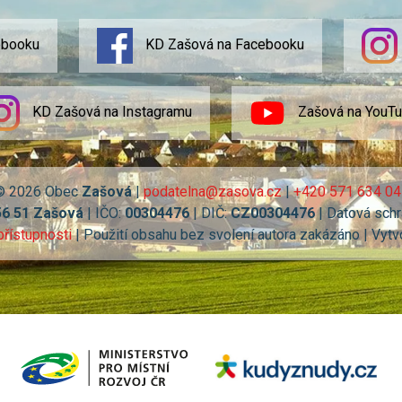
ebooku
KD Zašová na Facebooku
KD Zašová na Instagramu
Zašová na YouT
© 2026 Obec
Zašová
|
podatelna@zasova.cz
|
+420 571 634 04
56 51 Zašová
| IČO:
00304476
| DIČ:
CZ00304476
| Datová schr
přístupnosti
| Použití obsahu bez svolení autora zakázáno | Vytv