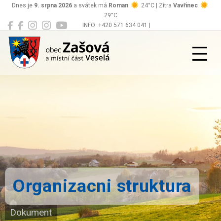
Dnes je
9. srpna 2026
a svátek má
Roman
24°C | Zítra
Vavřinec
29°C
INFO: +420 571 634 041 |
Zašová
podatelna@zasova.cz
Organizacni struktura
Dokument