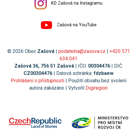
KD Zašová na Instagramu
Zašová na YouTube
© 2026 Obec
Zašová
|
podatelna@zasova.cz
|
+420 571
634 041
Zašová 36, 756 51 Zašová
| IČO:
00304476
| DIČ:
CZ00304476
| Datová schránka:
fdzbaew
Prohlášení o přístupnosti
| Použití obsahu bez svolení
autora zakázáno | Vytvořil
Digiregion