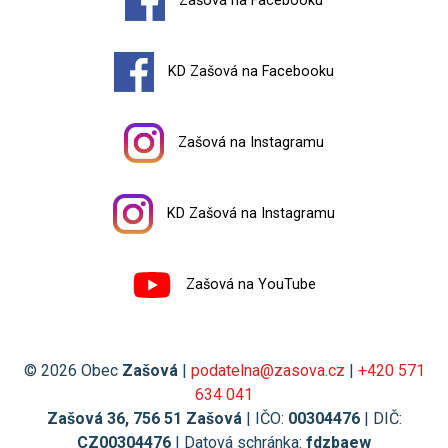
Zašová na Facebooku
KD Zašová na Facebooku
Zašová na Instagramu
KD Zašová na Instagramu
Zašová na YouTube
© 2026 Obec
Zašová
|
podatelna@zasova.cz
|
+420 571
634 041
Zašová 36, 756 51 Zašová
| IČO:
00304476
| DIČ:
CZ00304476
| Datová schránka:
fdzbaew