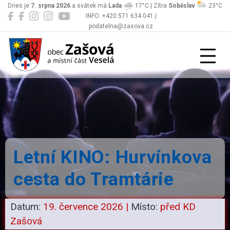
Dnes je
7. srpna 2026
a svátek má
Lada
17°C | Zítra
Soběslav
23°C
INFO: +420 571 634 041 |
podatelna@zasova.cz
Zašová
Letní KINO: Hurvínkova
cesta do Tramtárie
Datum:
19. července 2026
|
Místo:
před KD
Zašová