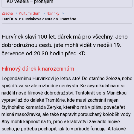
KD Veselá – pronájem
Zašová
Kulturní dům
Novinky
Letní KINO: Hurvínkova cesta do Tramtárie
Hurvínek slaví 100 let, dárek má pro všechny. Jeho
Nadpis článku
dobrodružnou cestu jste mohli vidět v neděli 19.
července od 20:30 hodin před KD.
Filmový dárek k narozeninám
Legendárnímu Hurvínkovi je letos sto! Do starého železa, nebo
spíš dřeva se ale rozhodně nechystá. Ke svým kulatinám si
nadělil nové filmové dobrodružství. Tentokrát se s Máničkou
vypraví až do daleké Tramtárie, kde musí zachránit nejen
čtyřnohého kamaráda Žeryka, kterého má v plánu povečeřet
mlsná masožravka, ale také napravit porouchaný koloběh vody.
Aby mohli kápnout na to, proč v království zavládlo ničivé
sucho, je potřeba pochopit, jak to v přírodě funguje. A takové