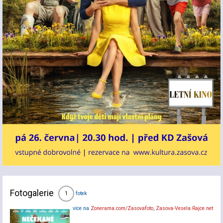
Fotogalerie
fotek
1
více na
Zonerama.com/Zasovafoto
,
Zasova-Vesela.Rajce.net