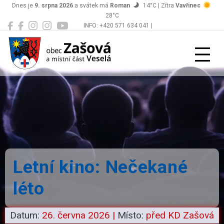
Dnes je
9. srpna 2026
a svátek má
Roman
14°C | Zítra
Vavřinec
28°C
INFO: +420 571 634 041 |
Zašová
podatelna@zasova.cz
Letní kino: Nečekané
léto
Datum:
26. června 2026
|
Místo:
před KD Zašová