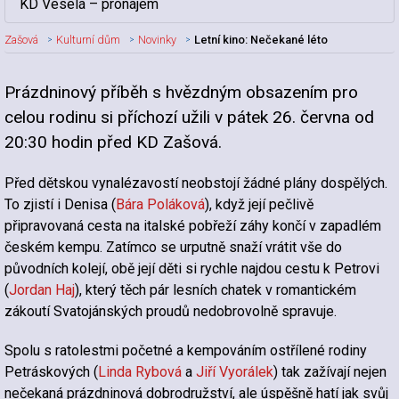
KD Veselá – pronájem
Zašová
Kulturní dům
Novinky
Letní kino: Nečekané léto
Prázdninový příběh s hvězdným obsazením pro
Nadpis článku
celou rodinu si příchozí užili v pátek 26. června od
20:30 hodin před KD Zašová.
Před dětskou vynalézavostí neobstojí žádné plány dospělých.
To zjistí i Denisa (
Bára Poláková
), když její pečlivě
připravovaná cesta na italské pobřeží záhy končí v zapadlém
českém kempu. Zatímco se urputně snaží vrátit vše do
původních kolejí, obě její děti si rychle najdou cestu k Petrovi
(
Jordan Haj
), který těch pár lesních chatek v romantickém
zákoutí Svatojánských proudů nedobrovolně spravuje.
Spolu s ratolestmi početné a kempováním ostřílené rodiny
Petráskových (
Linda Rybová
a
Jiří Vyorálek
) tak zažívají nejen
nečekaná prázdninová dobrodružství, ale úspěšně hatí jak svůj