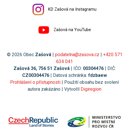
KD Zašová na Instagramu
Zašová na YouTube
© 2026 Obec
Zašová
|
podatelna@zasova.cz
|
+420 571
634 041
Zašová 36, 756 51 Zašová
| IČO:
00304476
| DIČ:
CZ00304476
| Datová schránka:
fdzbaew
Prohlášení o přístupnosti
| Použití obsahu bez svolení
autora zakázáno | Vytvořil
Digiregion