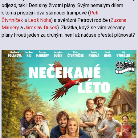
odjezd, tak i Denisiny životní plány. Svým nemalým dílem
k tomu přispějí i dva stárnoucí trampové (
Petr
Čtvrtníček
a
Leoš Noha
) a svérázní Petrovi rodiče (
Zuzana
Mauréry
a
Jaroslav Dušek
). Zkrátka, když se vám všechny
plány hroutí jeden za druhým, není už načase přestat plánovat?