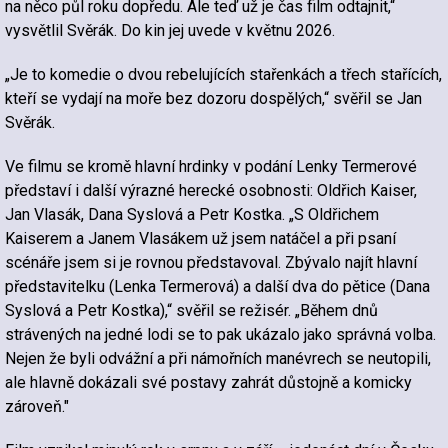
na něco půl roku dopředu. Ale teď už je čas film odtajnit,“
vysvětlil Svěrák. Do kin jej uvede v květnu 2026.
„Je to komedie o dvou rebelujících stařenkách a třech stařících,
kteří se vydají na moře bez dozoru dospělých,“ svěřil se Jan
Svěrák.
Ve filmu se kromě hlavní hrdinky v podání Lenky Termerové
představí i další výrazné herecké osobnosti: Oldřich Kaiser,
Jan Vlasák, Dana Syslová a Petr Kostka. „S Oldřichem
Kaiserem a Janem Vlasákem už jsem natáčel a při psaní
scénáře jsem si je rovnou představoval. Zbývalo najít hlavní
představitelku (Lenka Termerová) a další dva do pětice (Dana
Syslová a Petr Kostka),“ svěřil se režisér. „Během dnů
strávených na jedné lodi se to pak ukázalo jako správná volba.
Nejen že byli odvážní a při námořních manévrech se neutopili,
ale hlavně dokázali své postavy zahrát důstojně a komicky
zároveň."