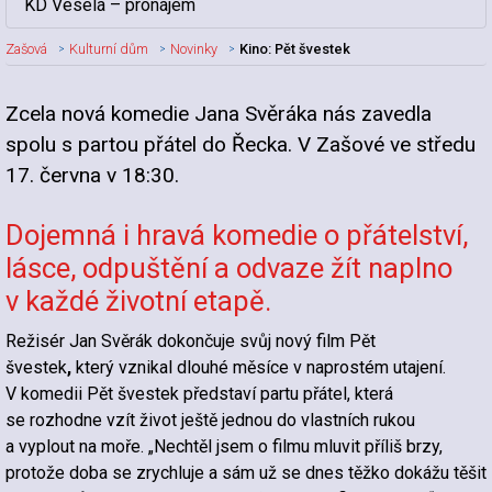
KD Veselá – pronájem
Zašová
Kulturní dům
Novinky
Kino: Pět švestek
Zcela nová komedie Jana Svěráka nás zavedla
Nadpis článku
spolu s partou přátel do Řecka. V Zašové ve středu
17. června v 18:30.
Dojemná i hravá komedie o přátelství,
lásce, odpuštění a odvaze žít naplno
v každé životní etapě.
Režisér Jan Svěrák dokončuje svůj nový film Pět
švestek
,
který vznikal dlouhé měsíce v naprostém utajení.
V komedii Pět švestek představí partu přátel, která
se rozhodne vzít život ještě jednou do vlastních rukou
a vyplout na moře. „Nechtěl jsem o filmu mluvit příliš brzy,
protože doba se zrychluje a sám už se dnes těžko dokážu těšit