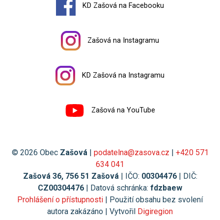
KD Zašová na Facebooku
Zašová na Instagramu
KD Zašová na Instagramu
Zašová na YouTube
© 2026 Obec
Zašová
|
podatelna@zasova.cz
|
+420 571
634 041
Zašová 36, 756 51 Zašová
| IČO:
00304476
| DIČ:
CZ00304476
| Datová schránka:
fdzbaew
Prohlášení o přístupnosti
| Použití obsahu bez svolení
autora zakázáno | Vytvořil
Digiregion