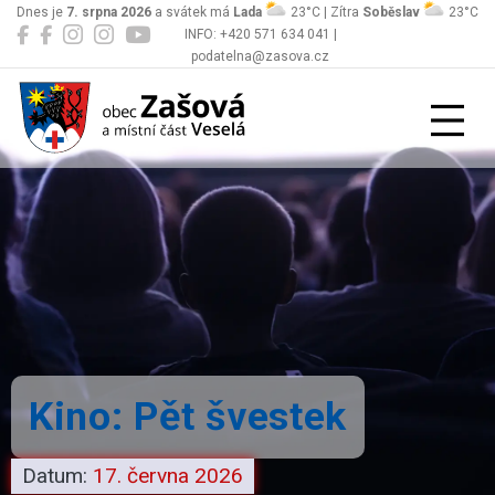
Dnes je
7. srpna 2026
a svátek má
Lada
23°C | Zítra
Soběslav
23°C
INFO: +420 571 634 041 |
podatelna@zasova.cz
Zašová
Kino: Pět švestek
Datum:
17. června 2026