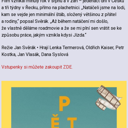
Film vznikal minulý rok v srpnu a v září – jedenáct dní v Česku
a tři týdny v Řecku, přímo na plachetnici. „Natáčeli jsme na lodi,
kam se vejde jen minimální štáb, složený většinou z přátel
a rodiny,“ popsal Svěrák. „Až během natáčení mi došlo,
že vlastně děláme roadmovie a že se mi plní sen vrátit se ke
způsobu práce, jakým vznikla kdysi Jízda.“
Režie Jan Svěrák • Hrají Lenka Termerová, Oldřich Kaiser, Petr
Kostka, Jan Vlasák, Dana Syslová
Vstupenky si můžete zakoupit ZDE.