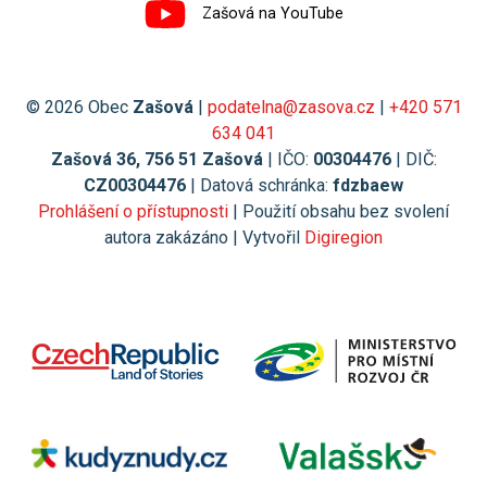
Zašová na YouTube
© 2026 Obec
Zašová
|
podatelna@zasova.cz
|
+420 571
634 041
Zašová 36, 756 51 Zašová
| IČO:
00304476
| DIČ:
CZ00304476
| Datová schránka:
fdzbaew
Prohlášení o přístupnosti
| Použití obsahu bez svolení
autora zakázáno | Vytvořil
Digiregion