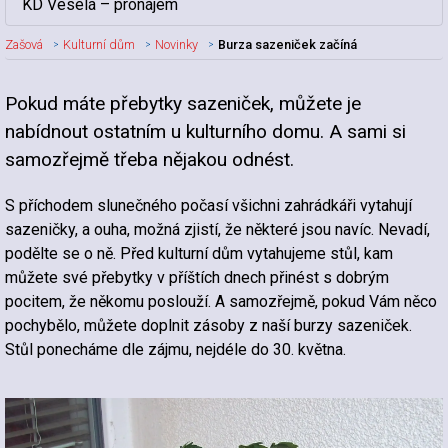
KD Veselá – pronájem
Zašová
Kulturní dům
Novinky
Burza sazeniček začíná
Pokud máte přebytky sazeniček, můžete je
Nadpis článku
nabídnout ostatním u kulturního domu. A sami si
samozřejmě třeba nějakou odnést.
S příchodem slunečného počasí všichni zahrádkáři vytahují
sazeničky, a ouha, možná zjistí, že některé jsou navíc. Nevadí,
podělte se o ně. Před kulturní dům vytahujeme stůl, kam
můžete své přebytky v příštích dnech přinést s dobrým
pocitem, že někomu poslouží. A samozřejmě, pokud Vám něco
pochybělo, můžete doplnit zásoby z naší burzy sazeniček.
Stůl ponecháme dle zájmu, nejdéle do 30. května.