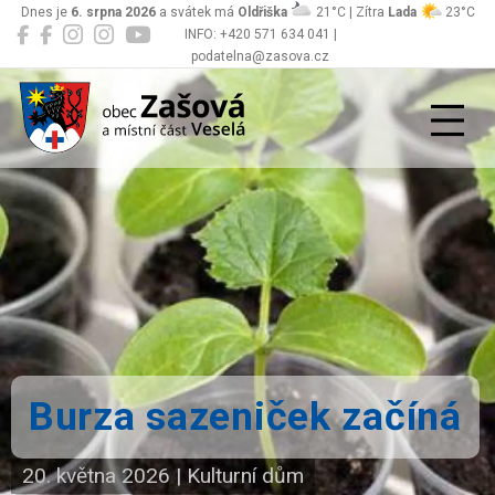
Dnes je
6. srpna 2026
a svátek má
Oldřiška
21°C | Zítra
Lada
23°C
INFO: +420 571 634 041 |
podatelna@zasova.cz
Zašová
Burza sazeniček začíná
20. května 2026
|
Kulturní dům