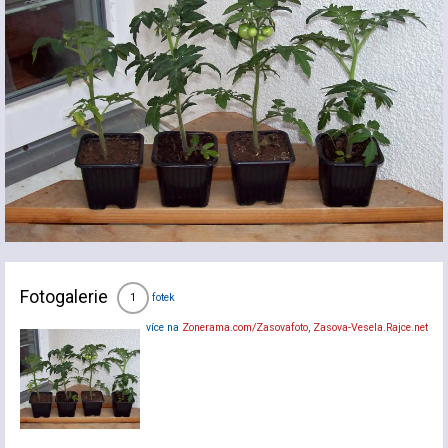
Fotogalerie
fotek
1
více na
Zonerama.com/Zasovafoto
,
Zasova-Vesela.Rajce.net