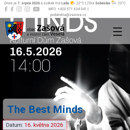
Dnes je
7. srpna 2026
a svátek má
Lada
22°C | Zítra
Soběslav
23°C
INFO: +420 571 634 041 |
podatelna@zasova.cz
Zašová
The Best Minds
Datum:
16. května 2026