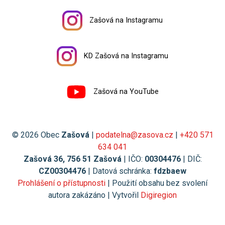
Zašová na Instagramu
KD Zašová na Instagramu
Zašová na YouTube
© 2026 Obec
Zašová
|
podatelna@zasova.cz
|
+420 571
634 041
Zašová 36, 756 51 Zašová
| IČO:
00304476
| DIČ:
CZ00304476
| Datová schránka:
fdzbaew
Prohlášení o přístupnosti
| Použití obsahu bez svolení
autora zakázáno | Vytvořil
Digiregion