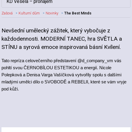
KD Veselá – pronájem
Zašová
Kulturní dům
Novinky
The Best Minds
Nevšední umělecký zážitek, který vybočuje z
Nadpis článku
každodennosti. MODERNÍ TANEC, hra SVĚTLA a
STÍNU a syrová emoce inspirovaná básní Kvílení.
Tato repríza celovečerního představení @d_company_vm vás
pohltí svou ČERNOBÍLOU ESTETIKOU a energií. Nicole
Polepková a Denisa Varga Vašíčková vytvořily spolu s dalšími
mladými umělci dílo o SVOBODĚ a REBELII, které se vám vryje
pod kůži.