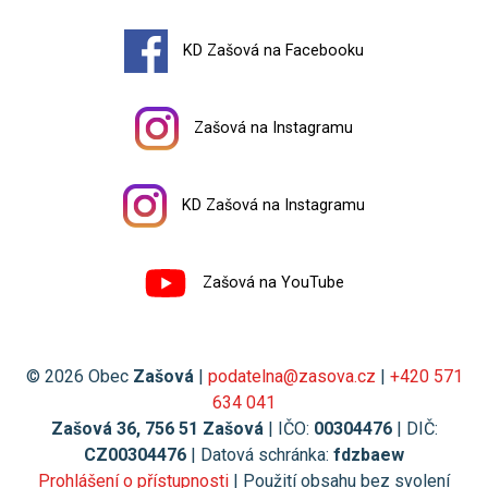
KD Zašová na Facebooku
Zašová na Instagramu
KD Zašová na Instagramu
Zašová na YouTube
© 2026 Obec
Zašová
|
podatelna@zasova.cz
|
+420 571
634 041
Zašová 36, 756 51 Zašová
| IČO:
00304476
| DIČ:
CZ00304476
| Datová schránka:
fdzbaew
Prohlášení o přístupnosti
| Použití obsahu bez svolení