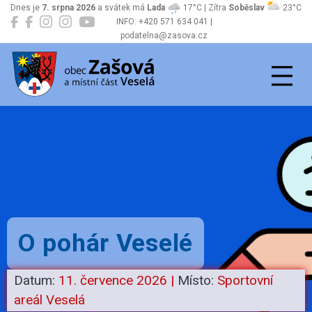
Dnes je
7. srpna 2026
a svátek má
Lada
17°C | Zítra
Soběslav
23°C
INFO: +420 571 634 041 |
podatelna@zasova.cz
Zašová
O pohár Veselé
Datum:
11. července 2026
|
Místo:
Sportovní
areál Veselá