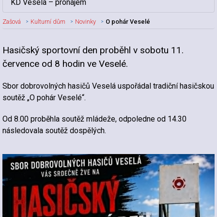
KD Veselá – pronájem
Zašová
Kulturní dům
Novinky
O pohár Veselé
Hasičský sportovní den proběhl v sobotu 11.
Nadpis článku
července od 8 hodin ve Veselé.
Sbor dobrovolných hasičů Veselá uspořádal tradiční hasičskou
soutěž „O pohár Veselé“.
Od 8.00 proběhla soutěž mládeže, odpoledne od 14.30
následovala soutěž dospělých.