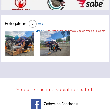
Fotogalerie
fotek
2
více na
Zonerama.com/Zasovafoto
,
Zasova-Vesela.Rajce.net
Sledujte nás i na sociálních sítích
Zašová na Facebooku