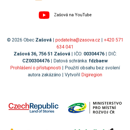
Zašová na YouTube
© 2026 Obec
Zašová
|
podatelna@zasova.cz
|
+420 571
634 041
Zašová 36, 756 51 Zašová
| IČO:
00304476
| DIČ:
CZ00304476
| Datová schránka:
fdzbaew
Prohlášení o přístupnosti
| Použití obsahu bez svolení
autora zakázáno | Vytvořil
Digiregion