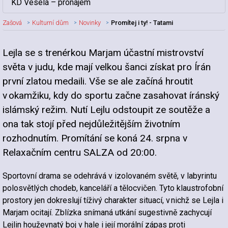
KD Veselá – pronájem
Zašová
Kulturní dům
Novinky
Promítej i ty! - Tatami
Lejla se s trenérkou Marjam účastní mistrovství
Nadpis článku
světa v judu, kde mají velkou šanci získat pro Írán
první zlatou medaili. Vše se ale začíná hroutit
v okamžiku, kdy do sportu začne zasahovat íránský
islámský režim. Nutí Lejlu odstoupit ze soutěže a
ona tak stojí před nejdůležitějším životním
rozhodnutím. Promítání se koná 24. srpna v
Relaxačním centru SALZA od 20:00.
Sportovní drama se odehrává v izolovaném světě, v labyrintu
polosvětlých chodeb, kanceláří a tělocvičen. Tyto klaustrofobní
prostory jen dokreslují tíživý charakter situací, v nichž se Lejla i
Marjam ocitají. Zblízka snímaná utkání sugestivně zachycují
Lejlin houževnatý boj v hale i její morální zápas proti