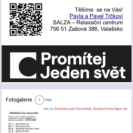
Fotogalerie
fotek
1
více na
Zonerama.com/Zasovafoto
,
Zasova-Vesela.Rajce.net