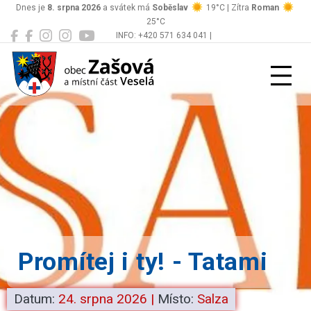
Dnes je
8. srpna 2026
a svátek má
Soběslav
19°C | Zítra
Roman
25°C
INFO: +420 571 634 041 |
Zašová
podatelna@zasova.cz
Promítej i ty! - Tatami
Datum:
24. srpna 2026
|
Místo:
Salza