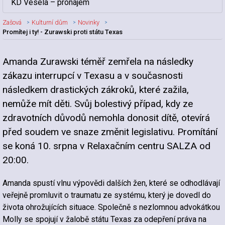
KD Veselá – pronájem
Zašová
Kulturní dům
Novinky
Promítej i ty! - Zurawski proti státu Texas
Amanda Zurawski téměř zemřela na následky
Nadpis článku
zákazu interrupcí v Texasu a v současnosti
následkem drastických zákroků, které zažila,
nemůže mít děti. Svůj bolestivý případ, kdy ze
zdravotních důvodů nemohla donosit dítě, otevírá
před soudem ve snaze změnit legislativu. Promítání
se koná 10. srpna v Relaxačním centru SALZA od
20:00.
Amanda spustí vlnu výpovědi dalších žen, které se odhodlávají
veřejně promluvit o traumatu ze systému, který je dovedl do
života ohrožujících situace. Společně s nezlomnou advokátkou
Molly se spojují v žalobě státu Texas za odepření práva na