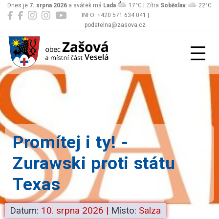
Dnes je
7. srpna 2026
a svátek má
Lada
17°C | Zítra
Soběslav
22°C
INFO: +420 571 634 041 |
podatelna@zasova.cz
Zašová
Promítej i ty! -
Zurawski proti státu
Texas
Datum:
10. srpna 2026
|
Místo:
Salza