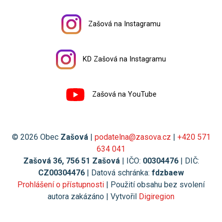
Zašová na Instagramu
KD Zašová na Instagramu
Zašová na YouTube
© 2026 Obec
Zašová
|
podatelna@zasova.cz
|
+420 571
634 041
Zašová 36, 756 51 Zašová
| IČO:
00304476
| DIČ:
CZ00304476
| Datová schránka:
fdzbaew
Prohlášení o přístupnosti
| Použití obsahu bez svolení
autora zakázáno | Vytvořil
Digiregion