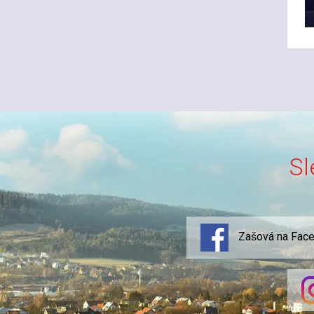
Sl
Zašová na Fac