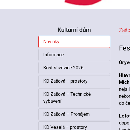
Kulturní dům
Zašo
Novinky
N
Fes
Informace
Úryve
Košt slivovice 2026
Hlav
KD Zašová – prostory
Mich
nejsi
KD Zašová – Technické
nekom
vybavení
do če
KD Zašová – Pronájem
Leto
dopol
KD Veselá – prostory
taneč