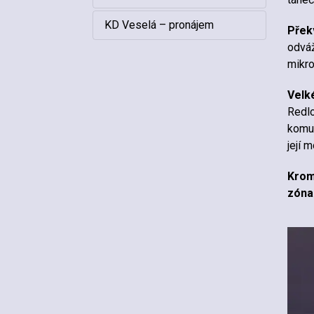
KD Veselá – pronájem
Přek
odváž
mikr
Velké
Redlo
komu 
její 
Krom
zóna