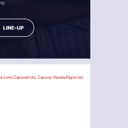
a.com/Zasovafoto
,
Zasova-Vesela.Rajce.net