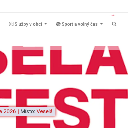
Služby v obci
Sport a volný čas
na 2026
|
Místo:
Veselá