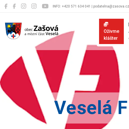
INFO: +420 571 634 041 | podatelna@zasova.c
Zašová
Oživme
klášter
Veselá 