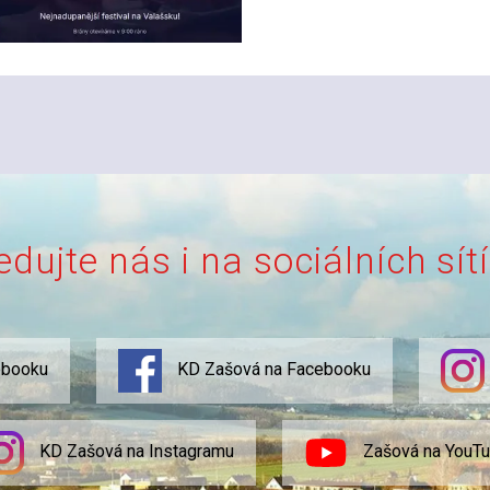
edujte nás i na sociálních sít
ebooku
KD Zašová na Facebooku
KD Zašová na Instagramu
Zašová na YouT