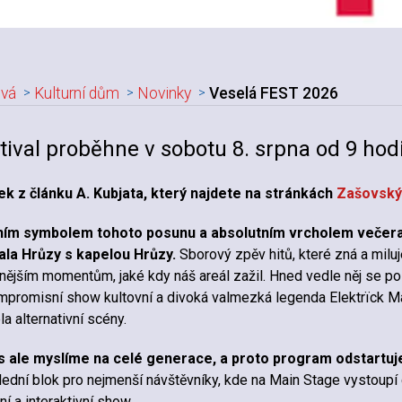
vá
Kulturní dům
Novinky
Veselá FEST 2026
adpis článku
tival proběhne v sobotu 8. srpna od 9 hodi
k z článku A. Kubjata, který najdete na stránkách
Zašovský
ním symbolem tohoto posunu a absolutním vrcholem večer
ala Hrůzy s kapelou Hrůzy.
Sborový zpěv hitů, které zná a miluj
lnějším momentům, jaké kdy náš areál zažil. Hned vedle něj se po
promisní show kultovní a divoká valmezká legenda Elektrïck M
la alternativní scény.
s ale myslíme na celé generace, a proto program odstartuj
ední blok pro nejmenší návštěvníky, kde na Main Stage vystoupí
ní a interaktivní show.