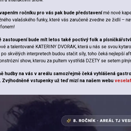
vapením ročníku pro vás pak bude představení
mé nové kape
ného valašského funky, které vás zaručeně zvedne ze židlí – na
ofonem!
 zastoupení bude mít letos také poctivý folk a písničkářství
vé a talentované KATERINY DVORAK, která u nás se svou kytaro
po skvělých interpretech budou stačit síly, toho čeká nejlepší a
monstrózní show, kterou za pultem vystřídá DZETY se setem plný
ě hudby na vás v areálu samozřejmě čeká vyhlášená gastro
. Zvýhodněné vstupenky už teď mizí na našem webu
veselaf