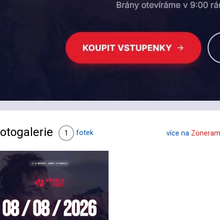
otogalerie
fotek
1
více na
Zoneram