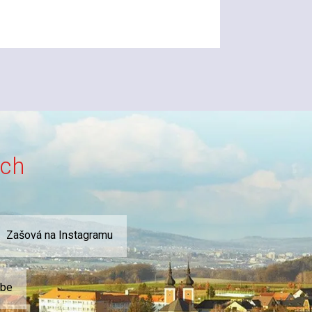
ích
Zašová na Instagramu
ube