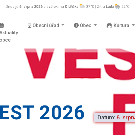
z
Dnes je
6. srpna 2026
a svátek má
Oldřiška
27°C | Zítra
Lada
22°C
Obecní úřad
Obec
Kultura
Aktuality
obce
FEST 2026
Datum:
8. srp