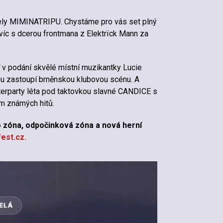
ly MIMINATRIPU. Chystáme pro vás set plný
víc s dcerou frontmana z Elektrïck Mann za
v podání skvělé místní muzikantky Lucie
u zastoupí brněnskou klubovou scénu. A
fterparty léta pod taktovkou slavné CANDICE s
m známých hitů.
 zóna, odpočinková zóna a nová herní
est.cz.