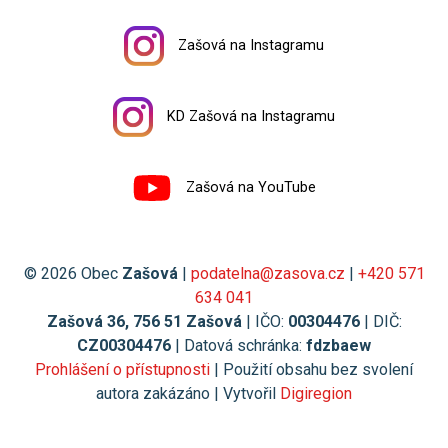
Zašová na Instagramu
KD Zašová na Instagramu
Zašová na YouTube
© 2026 Obec
Zašová
|
podatelna@zasova.cz
|
+420 571
634 041
Zašová 36, 756 51 Zašová
| IČO:
00304476
| DIČ:
CZ00304476
| Datová schránka:
fdzbaew
Prohlášení o přístupnosti
| Použití obsahu bez svolení
autora zakázáno | Vytvořil
Digiregion