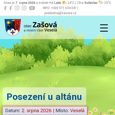
Dnes je
7. srpna 2026
a svátek má
Lada
24°C | Zítra
Soběslav
23°C
INFO: +420 571 634 041 |
podatelna@zasova.cz
Zašová
Posezení u altánu
Datum:
2. srpna 2026
|
Místo:
Veselá