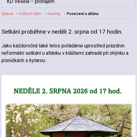
KD Veselá – pronájem
Zašová
Kulturní dům
Novinky
Posezení u altánu
Setkání proběhne v neděli 2. srpna od 17 hodin.
Nadpis článku
Jako každoročně také letos pořádáme uprostřed prázdnin
neformální setkání u altánku v klášterní zahradě při ohýnku a
písničkách s kytarou.