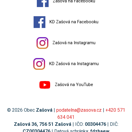
Zašová na Facebooku
KD Zašová na Facebooku
Zašová na Instagramu
KD Zašová na Instagramu
Zašová na YouTube
© 2026 Obec
Zašová
|
podatelna@zasova.cz
|
+420 571
634 041
Zašová 36, 756 51 Zašová
| IČO:
00304476
| DIČ:
CZ00304476
| Datová schránka:
fdzbaew