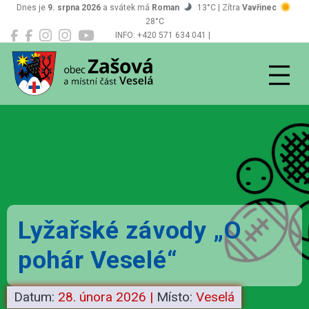
Dnes je
9. srpna 2026
a svátek má
Roman
13°C | Zítra
Vavřinec
28°C
INFO: +420 571 634 041 |
Zašová
podatelna@zasova.cz
Lyžařské závody „O
pohár Veselé“
Datum:
28. února 2026
|
Místo:
Veselá