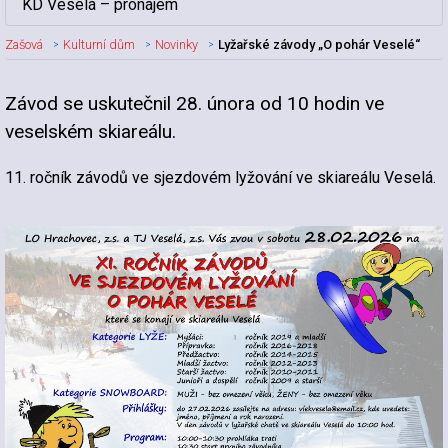
KD Veselá – pronájem
Zašová
Kulturní dům
Novinky
Lyžařské závody „O pohár Veselé“
Závod se uskutečnil 28. února od 10 hodin ve
Nadpis článku
veselském skiareálu.
11. ročník závodů ve sjezdovém lyžování ve skiareálu Veselá.