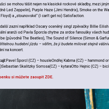
šci se mohou těšit nejen na klasické rockové skladby, mezi jiným
ně Led Zeppelin), Purple Haze (Jimi Hendrix), Smoke on the Wate
 Floyd) a „stounovské“ (I can’t get no) Satisfaction.
další zazní například Oscary oceněný singl zpěvačky Billie Eili
ální aranži od Pavla Šporcla chytne za srdce fanoušky všech hud
t be (původně The Beatles), The Sound of Silence (Simon & Garfunk
řitelnou hudební jízdu – věřím, že ji budete milovat stejně vášniv
ní na koncert.
ují:
Pavel Šporcl (CZ) – housleOndřej Kabrna (CZ) – hammond o
)Sebastian Skalitzky Sorrosa(CZ) – kytaraOtto Hejnic (CZ) – bicí
penku si můžete zaoupit ZDE.