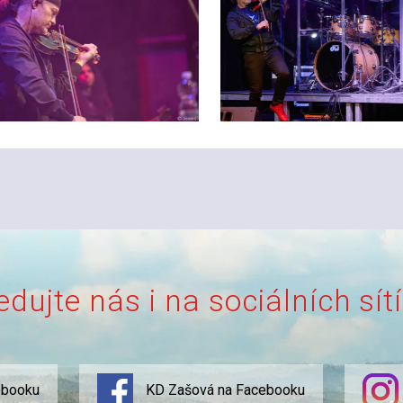
edujte nás i na sociálních sít
ebooku
KD Zašová na Facebooku