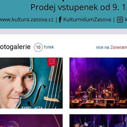
otogalerie
fotek
10
více na
Zoneram