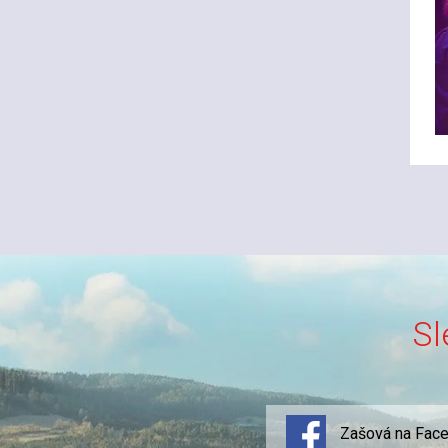
Sl
Zašová na Fac