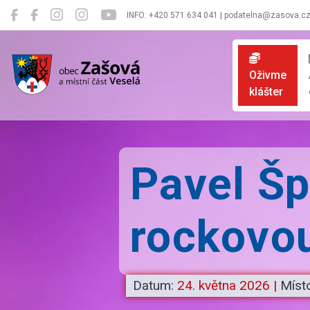
INFO: +420 571 634 041 | podatelna@zasova.c
Zašová
Oživme
klášter
Pavel Šp
rockovo
Datum:
24. května 2026
|
Míst