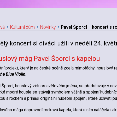
vá
Kulturní dům
Novinky
Pavel Šporcl – koncert s 
adpis článku
ělý koncert si diváci užili v neděli 24. kv
slový mág Pavel Šporcl s kapelou
tní projekt, který je na české scéně zcela mimořádný: houslový r
the Blue Violin
.
 Šporcl, houslový virtuos světového jména, se představuje v n
cké modré housle se stávají symbolem vášně a spojení hudebníc
kou a rockem a přináší originální hudební spojení, které uchvátí p
ového mága doprovodí rocková kapela, která s ním natáčela i 