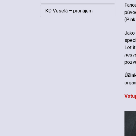
Fanou
KD Veselá – pronájem
původ
(Pink
Jako 
speci
Let i
neuvě
pozvá
Účink
organ
Vstu