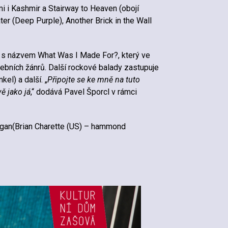
i i Kashmir a Stairway to Heaven (obojí
r (Deep Purple), Another Brick in the Wall
sh s názvem What Was I Made For?, který ve
ebních žánrů. Další rockové balady zastupuje
el) a další. „
Připojte se ke mně na tuto
ě jako já
,“ dodává Pavel Šporcl v rámci
rgan(Brian Charette (US) – hammond