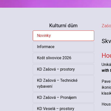
Kulturní dům
Zašo
Novinky
N
Skv
Informace
Hou
Košt slivovice 2026
Uniká
KD Zašová – prostory
with 
KD Zašová – Technické
Pavel
vybavení
ikoni
klasi
KD Zašová – Pronájem
Housl
KD Veselá – prostory