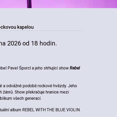
rockovou kapelou
ětna 2026 od 18 hodin.
ebel Pavel Šporcl a jeho strhující show
Rebel
ové a odvážné podobě rockové hvězdy. Jeho
h žánrů. Show překračuje hranice mezi
ublikum všech generací.
aktuální album REBEL WITH THE BLUE VIOLIN.