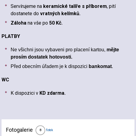
Servírujeme na
keramické talíře s příborem
, pití
dostanete do
vratných kelímků.
Záloha
na vše po
50 Kč.
PLATBY
Ne všichni jsou vybaveni pro placení kartou,
mějte
prosím dostatek hotovosti.
Před obecním úřadem je k dispozici
bankomat
.
WC
K dispozici v
KD zdarma.
Fotogalerie
fotek
8