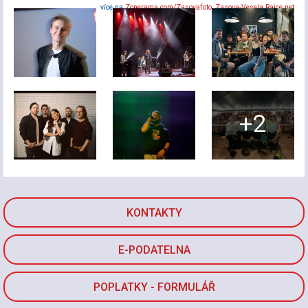
více na
Zonerama.com/Zasovafoto
,
Zasova-Vesela.Rajce.net
+2
KONTAKTY
E-PODATELNA
POPLATKY - FORMULÁŘ