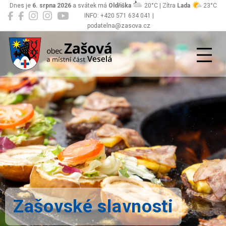
Dnes je
6. srpna 2026
a svátek má
Oldřiška
20°C | Zítra
Lada
23°C
INFO: +420 571 634 041 |
podatelna@zasova.cz
Zašová
Zašovské slavnosti