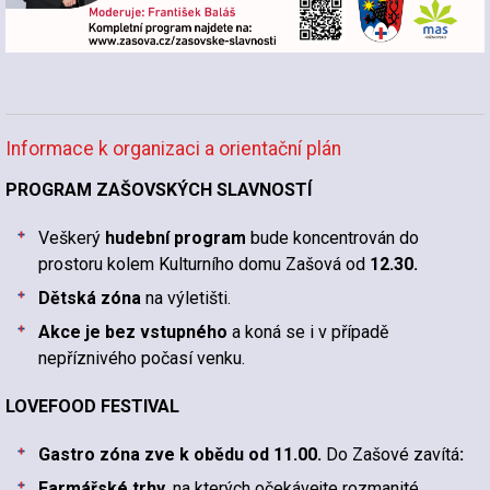
Informace k organizaci a orientační plán
PROGRAM ZAŠOVSKÝCH SLAVNOSTÍ
Veškerý
hudební program
bude koncentrován do
prostoru kolem Kulturního domu Zašová od
12.30.
Dětská zóna
na výletišti.
Akce je bez vstupného
a koná se i v případě
nepříznivého počasí venku.
LOVEFOOD FESTIVAL
Gastro zóna zve k obědu od 11.00.
Do Zašové zavítá
:
Farmářské trhy
, na kterých očekávejte rozmanité