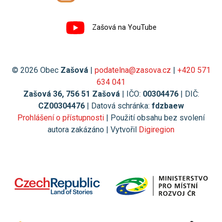
Zašová na YouTube
© 2026 Obec
Zašová
|
podatelna@zasova.cz
|
+420 571
634 041
Zašová 36, 756 51 Zašová
| IČO:
00304476
| DIČ:
CZ00304476
| Datová schránka:
fdzbaew
Prohlášení o přístupnosti
| Použití obsahu bez svolení
autora zakázáno | Vytvořil
Digiregion