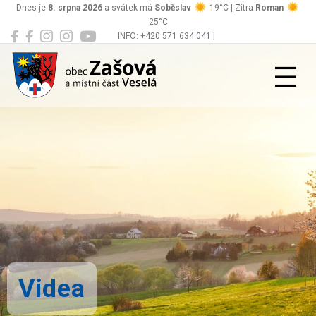
Dnes je
8. srpna 2026
a svátek má
Soběslav
19°C | Zítra
Roman
25°C
INFO: +420 571 634 041 |
Zašová
podatelna@zasova.cz
Videa