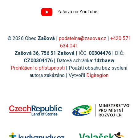
Zašová na YouTube
© 2026 Obec
Zašová
|
podatelna@zasova.cz
|
+420 571
634 041
Zašová 36, 756 51 Zašová
| IČO:
00304476
| DIČ:
CZ00304476
| Datová schránka:
fdzbaew
Prohlášení o přístupnosti
| Použití obsahu bez svolení
autora zakázáno | Vytvořil
Digiregion