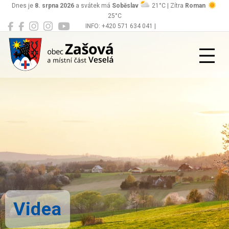
Dnes je
8. srpna 2026
a svátek má
Soběslav
21°C | Zítra
Roman
25°C
INFO: +420 571 634 041 |
Zašová
podatelna@zasova.cz
Videa