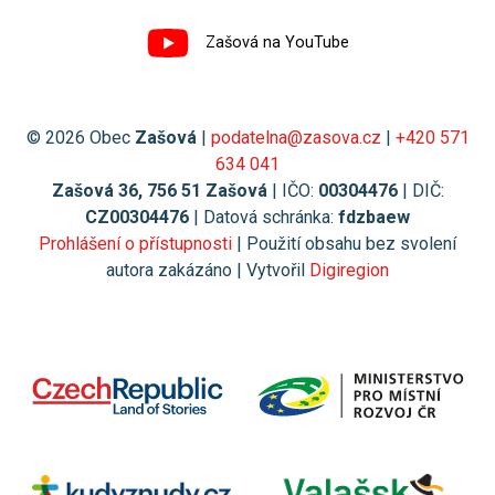
Zašová na YouTube
© 2026 Obec
Zašová
|
podatelna@zasova.cz
|
+420 571
634 041
Zašová 36, 756 51 Zašová
| IČO:
00304476
| DIČ:
CZ00304476
| Datová schránka:
fdzbaew
Prohlášení o přístupnosti
| Použití obsahu bez svolení
autora zakázáno | Vytvořil
Digiregion