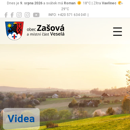
Dnes je
9. srpna 2026
a svátek má
Roman
18°C | Zítra
Vavřinec
29°C
INFO: +420 571 634 041 |
Zašová
podatelna@zasova.cz
Videa