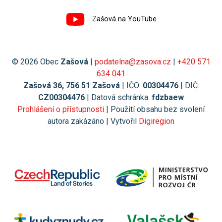
Zašová na YouTube
© 2026 Obec
Zašová
|
podatelna@zasova.cz
|
+420 571
634 041
Zašová 36, 756 51 Zašová
| IČO:
00304476
| DIČ:
CZ00304476
| Datová schránka:
fdzbaew
Prohlášení o přístupnosti
| Použití obsahu bez svolení
autora zakázáno | Vytvořil
Digiregion