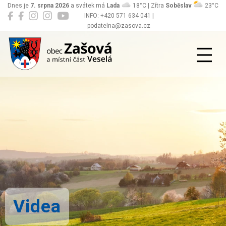
Dnes je
7. srpna 2026
a svátek má
Lada
18°C | Zítra
Soběslav
23°C
INFO: +420 571 634 041 |
podatelna@zasova.cz
Zašová
Videa