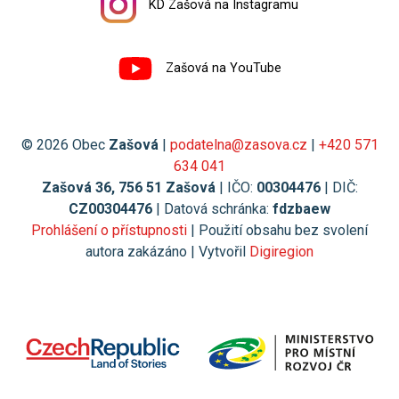
KD Zašová na Instagramu
Zašová na YouTube
© 2026 Obec
Zašová
|
podatelna@zasova.cz
|
+420 571
634 041
Zašová 36, 756 51 Zašová
| IČO:
00304476
| DIČ:
CZ00304476
| Datová schránka:
fdzbaew
Prohlášení o přístupnosti
| Použití obsahu bez svolení
autora zakázáno | Vytvořil
Digiregion