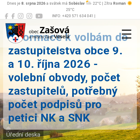
Dnes je
8. srpna 2026
a svátek má
Soběslav
22°C | Zítra
Roman
25°C
INFO: +420 571 634 041 |
Zašová
podatelna@zasova.cz
Informace k volbám do
zastupitelstva obce 9.
a 10. října 2026 -
volební obvody, počet
zastupitelů, potřebný
počet podpisů pro
petici NK a SNK
Úřední deska