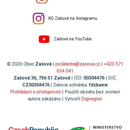
KD Zašová na Instagramu
Zašová na YouTube
© 2026 Obec
Zašová
|
podatelna@zasova.cz
|
+420 571
634 041
Zašová 36, 756 51 Zašová
| IČO:
00304476
| DIČ:
CZ00304476
| Datová schránka:
fdzbaew
Prohlášení o přístupnosti
| Použití obsahu bez svolení
autora zakázáno | Vytvořil
Digiregion