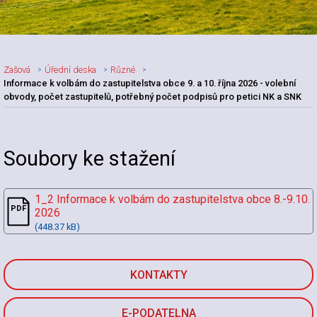
Zašová
Úřední deska
Různé
Informace k volbám do zastupitelstva obce 9. a 10. října 2026 - volební
obvody, počet zastupitelů, potřebný počet podpisů pro petici NK a SNK
Nadpis článku
Soubory ke stažení
1_2 Informace k volbám do zastupitelstva obce 8.-9.10.
2026
(448.37 kB)
KONTAKTY
E-PODATELNA