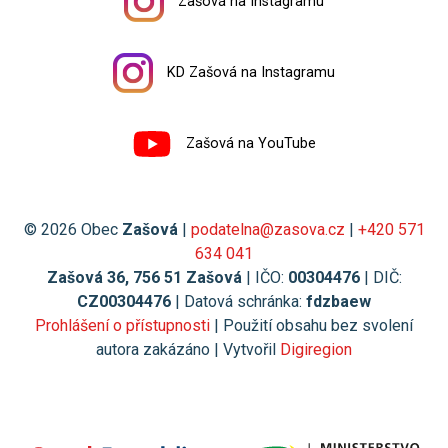
Zašová na Instagramu
KD Zašová na Instagramu
Zašová na YouTube
© 2026 Obec
Zašová
|
podatelna@zasova.cz
|
+420 571
634 041
Zašová 36, 756 51 Zašová
| IČO:
00304476
| DIČ:
CZ00304476
| Datová schránka:
fdzbaew
Prohlášení o přístupnosti
| Použití obsahu bez svolení
autora zakázáno | Vytvořil
Digiregion