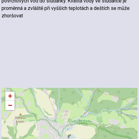
povrchových vod do studánky. Kvalita vody ve studánce je
proměnná a zvláště při vyšších teplotách a deštích se může
zhoršovat
+
−