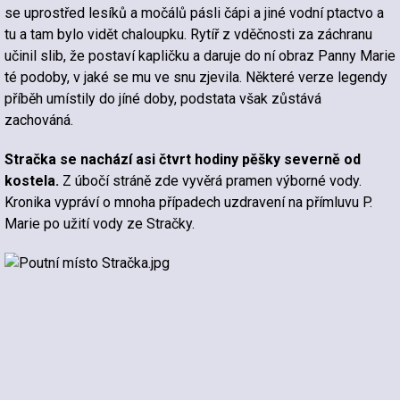
se uprostřed lesíků a močálů pásli čápi a jiné vodní ptactvo a
tu a tam bylo vidět chaloupku. Rytíř z vděčnosti za záchranu
učinil slib, že postaví kapličku a daruje do ní obraz Panny Marie
té podoby, v jaké se mu ve snu zjevila. Některé verze legendy
příběh umístily do jíné doby, podstata však zůstává
zachováná.
Stračka se nachází asi čtvrt hodiny pěšky severně od
kostela.
Z úbočí stráně zde vyvěrá pramen výborné vody.
Kronika vypráví o mnoha případech uzdravení na přímluvu P.
Marie po užití vody ze Stračky.