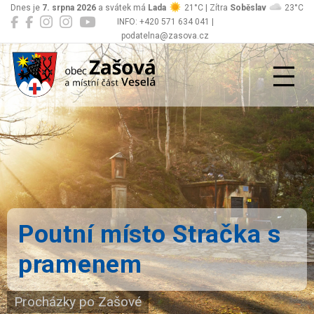
Dnes je
7. srpna 2026
a svátek má
Lada
21°C | Zítra
Soběslav
23°C
INFO: +420 571 634 041 |
podatelna@zasova.cz
Zašová
Poutní místo Stračka s
pramenem
Procházky po Zašové