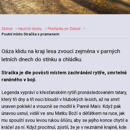
Zašová
Naučné stezky
Procházky po Zašové
Poutní místo Stračka s pramenem
Oáza klidu na kraji lesa zvoucí zejména v parných
letních dnech do stínku a chládku.
Stračka je dle pověsti místem zachránění rytíře, smrtelně
raněného v boji.
Legenda vypráví o křesťanském rytíři pronásledovaném tatary,
který tři dny a tři noci bloudil v hlubokých lesích, až na smrt
unaven poklekl a vroucně se modlil k Panně Marii. Když pak
únavou usnul, viděl ve snu Matku Boží s děťátkem na ruce, jak
mu spouští svou levou rukou šňůru, aby se jejího konce chytil a
kráčel za ní. Když procitnul, zjistil, že je v neznámé krajině, kde