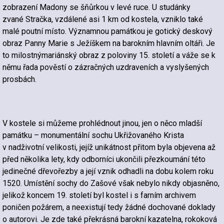
zobrazení Madony se šňůrkou v levé ruce. U studánky
zvané Stračka, vzdálené asi 1 km od kostela, vzniklo také
malé poutní místo. Významnou památkou je gotický deskový
obraz Panny Marie s Ježíškem na barokním hlavním oltáři. Je
to milostnýmariánský obraz z poloviny 15. století a váže se k
němu řada pověstí o zázračných uzdraveních a vyslyšených
prosbách.
V kostele si můžeme prohlédnout jinou, jen o něco mladší
památku – monumentální sochu Ukřižovaného Krista
v nadživotní velikosti, jejíž unikátnost přitom byla objevena až
před několika lety, kdy odborníci ukončili přezkoumání této
jedinečné dřevořezby a její vznik odhadli na dobu kolem roku
1520. Umístění sochy do Zašové však nebylo nikdy objasněno,
jelikož koncem 19. století byl kostel i s farním archivem
poničen požárem, a neexistují tedy žádné dochované doklady
o autorovi. Je zde také překrásná barokní kazatelna, rokoková