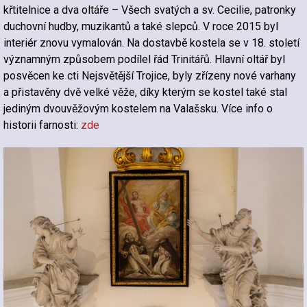
křtitelnice a dva oltáře – Všech svatých a sv. Cecilie, patronky
duchovní hudby, muzikantů a také slepců. V roce 2015 byl
interiér znovu vymalován. Na dostavbě kostela se v 18. století
významným způsobem podílel řád Trinitářů. Hlavní oltář byl
posvěcen ke cti Nejsvětější Trojice, byly zřízeny nové varhany
a přistavěny dvě velké věže, díky kterým se kostel také stal
jediným dvouvěžovým kostelem na Valašsku. Více info o
historii farnosti:
zde