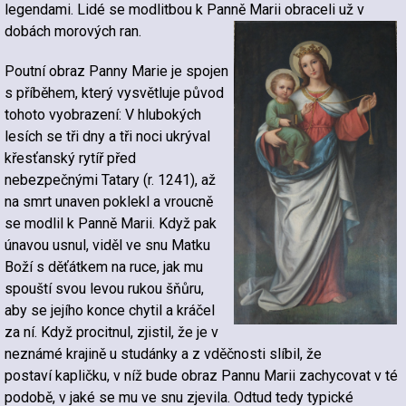
legendami. Lidé se modlitbou k Panně Marii obraceli už v
dobách morových ran.
Poutní obraz Panny Marie je spojen
s příběhem, který vysvětluje původ
tohoto vyobrazení: V hlubokých
lesích se tři dny a tři noci ukrýval
křesťanský rytíř před
nebezpečnými Tatary (r. 1241), až
na smrt unaven poklekl a vroucně
se modlil k Panně Marii. Když pak
únavou usnul, viděl ve snu Matku
Boží s děťátkem na ruce, jak mu
spouští svou levou rukou šňůru,
aby se jejího konce chytil a kráčel
za ní. Když procitnul, zjistil, že je v
neznámé krajině u studánky a z vděčnosti slíbil, že
postaví kapličku, v níž bude obraz Pannu Marii zachycovat v té
podobě, v jaké se mu ve snu zjevila. Odtud tedy typické