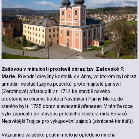
Zašovou v minulosti proslavil obraz tzv. Zašovské P.
Marie.
Původní dřevěný kostelík sv. Anny, ve kterém byl obraz
umístěn, nestačil zájmu poutníků, proto majitelé panství
(Žerotínové) přistoupili v r. 1714 ke stavbě nového
prostorného chrámu, kostela Navštívení Panny Marie, do
kterého byl r. 1725 obraz slavnostně přenesen. V témže roce
bylo započato se stavbou přilehlého kláštera řádu Bosáků
Nejsvětější Trojice pro vykupování zajatců (zkráceně trinitářů).
Významné valašské poutní místo je opředeno mnoha