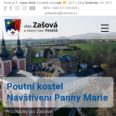
Dnes je
7. srpna 2026
a svátek má
Lada
22°C | Zítra
Soběslav
23°C
INFO: +420 571 634 041 |
podatelna@zasova.cz
Zašová
Poutní kostel
Navštívení Panny Marie
Procházky po Zašové