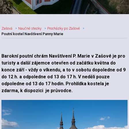
Zašová
Naučné stezky
Procházky po Zašové
Poutní kostel Navštívení Panny Marie
Barokní poutní chrám Navštívení P. Marie v Zašové je pro
turisty a další zájemce otevřen od začátku května do
konce září - vždy o víkendu, a to v sobotu dopoledne od 9
do 12 h. a odpoledne od 13 do 17 h. V neděli pouze
odpoledne od 13 do 17 hodin. Prohlídka kostela je
zdarma, k dispozici je průvodce.