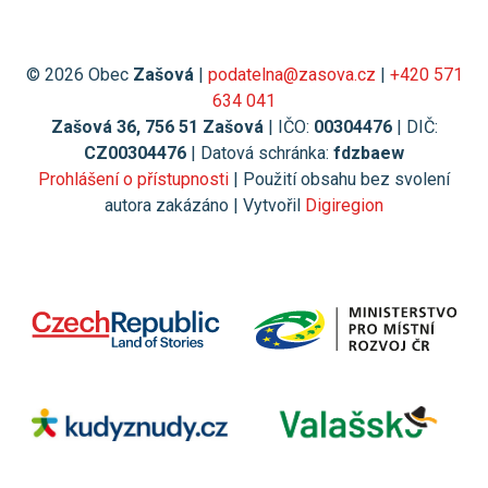
© 2026 Obec
Zašová
|
podatelna@zasova.cz
|
+420 571
634 041
Zašová 36, 756 51 Zašová
| IČO:
00304476
| DIČ:
CZ00304476
| Datová schránka:
fdzbaew
Prohlášení o přístupnosti
| Použití obsahu bez svolení
autora zakázáno | Vytvořil
Digiregion