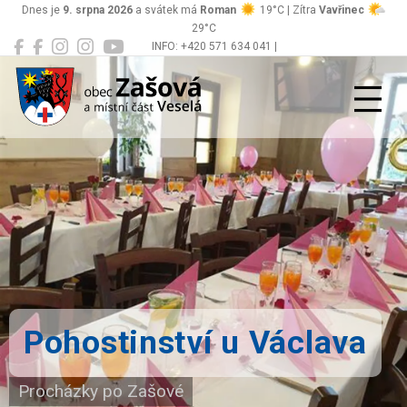
Dnes je
9. srpna 2026
a svátek má
Roman
19°C | Zítra
Vavřinec
29°C
INFO: +420 571 634 041 |
Zašová
podatelna@zasova.cz
Pohostinství u Václava
Procházky po Zašové