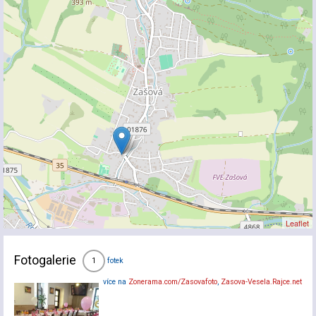
Leaflet
Fotogalerie
fotek
1
více na
Zonerama.com/Zasovafoto
,
Zasova-Vesela.Rajce.net